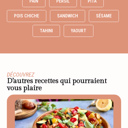
PAIN
PERSIL
PITA
POIS CHICHE
SANDWICH
SÉSAME
TAHINI
YAOURT
DÉCOUVREZ
D’autres recettes qui pourraient
vous plaire