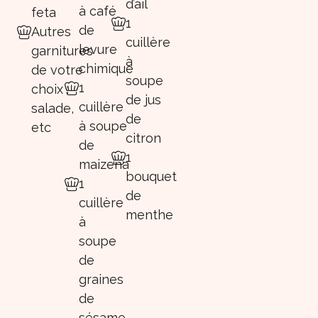
d’ail
à café
feta
1
de
Autres
cuillère
levure
garnitures
à
chimique
de votre
soupe
1
choix :
de jus
cuillère
salade,
de
à soupe
etc
citron
de
1
maizena
bouquet
1
de
cuillère
menthe
à
soupe
de
graines
de
sésame