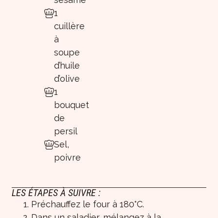
1
cuillère
à
soupe
d’huile
d’olive
1
bouquet
de
persil
Sel,
poivre
LES ÉTAPES À SUIVRE :
Préchauffez le four à 180°C.
Dans un saladier, mélangez à la