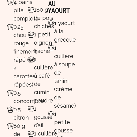
4 pains
AU
180 g
YAOURT
pita
de pois
complets
1 yaourt
chiches
0.25
à la
1 petit
chou
grecque
oignon
rouge
1
haché
finement
cuillère
1
râpé (ou
à soupe
cuillère
2
de
à café
carottes
tahini
de
râpées)
(crème
cumin
0.5
de
poudre
concombre
sésame)
1
0.5
1
gousse
citron
petite
d’ail
80 g
gousse
1 cuillère
de