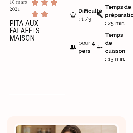
18 mars
Temps de
2021
Difficulté
préparati
:
1 /3
PITA AUX
:
25 min.
FALAFELS
Temps
MAISON
pour
4
de
pers
cuisson
:
15 min.