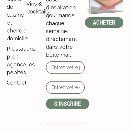
Vins &
de
d’inspiration
Cocktails
cuisine
gourmande
ACHETER
et
chaque
cheffe à
semaine,
domicile
directement
dans votre
Prestations
boite mail.
pro :
Agence les
pépites
Contact