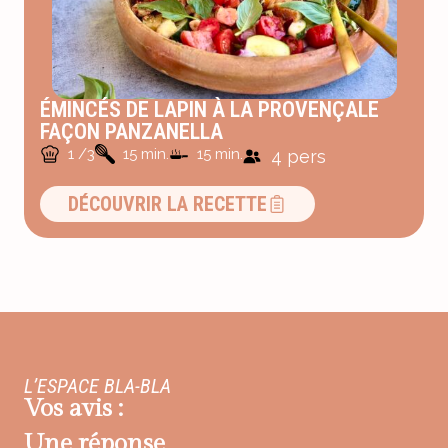
ÉMINCÉS DE LAPIN À LA PROVENÇALE
FAÇON PANZANELLA
1 /3
15 min.
15 min.
4 pers
DÉCOUVRIR LA RECETTE
L’ESPACE BLA-BLA
Vos avis :
Une réponse