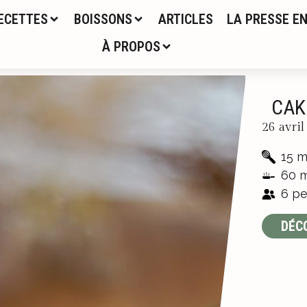
ECETTES
BOISSONS
ARTICLES
LA PRESSE EN
À PROPOS
CAK
26 avri
15 m
60 m
6 pe
DÉC