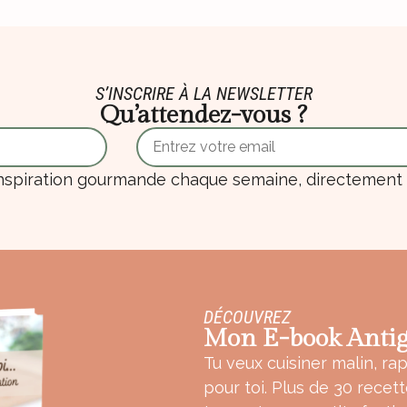
S’INSCRIRE À LA NEWSLETTER
Qu’attendez-vous ?
nspiration gourmande chaque semaine, directement d
DÉCOUVREZ
Mon E-book Antig
Tu veux cuisiner malin, rap
pour toi. Plus de 30 recet