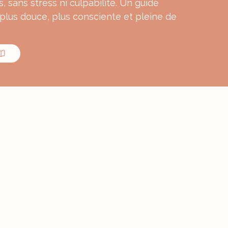
s, sans stress ni culpabilité. Un guide
 plus douce, plus consciente et pleine de
MON E-BOOK
ourmande