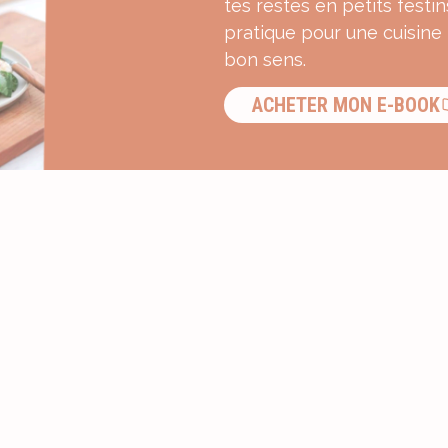
tes restes en petits festin
pratique pour une cuisine
bon sens.
ACHETER MON E-BOOK
S’INSCRIRE À LA NEWSLETTER ?
Recevez une dose d’inspiration g