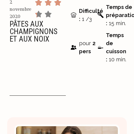
2
Temps de
novembre
Difficulté
préparati
2020
:
1 /3
PÂTES AUX
:
15 min.
CHAMPIGNONS
Temps
ET AUX NOIX
pour
2
de
pers
cuisson
:
10 min.