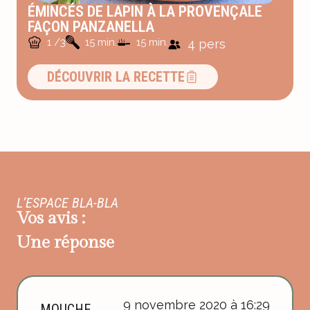
ÉMINCÉS DE LAPIN À LA PROVENÇALE
FAÇON PANZANELLA
1 /3
15 min.
15 min.
4 pers
DÉCOUVRIR LA RECETTE
L’ESPACE BLA-BLA
Vos avis :
Une réponse
9 novembre 2020 à 16:29
MOUCHE