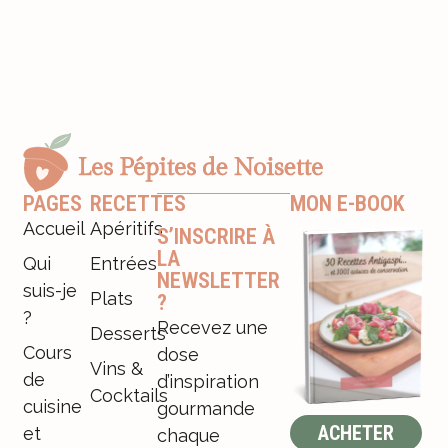
PAGES
RECETTES
MON E-BOOK
Accueil
Apéritifs
S’INSCRIRE À
LA
Qui
Entrées
NEWSLETTER
suis-je
Plats
?
?
Recevez une
Desserts
Cours
dose
Vins &
de
d’inspiration
Cocktails
cuisine
gourmande
ACHETER
et
chaque