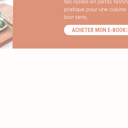
tes restes en petits festin
pratique pour une cuisine
bon sens.
ACHETER MON E-BOOK
S’INSCRIRE À LA NEWSLETTER ?
Recevez une dose d’inspiration g