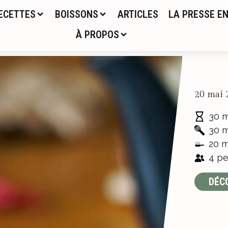
ECETTES
BOISSONS
ARTICLES
LA PRESSE EN
À PROPOS
20 mai 
30 m
30 m
20 m
4 pe
DÉC