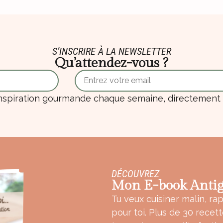
S’INSCRIRE À LA NEWSLETTER
Qu’attendez-vous ?
nspiration gourmande chaque semaine, directement d
DÉCOUVREZ
Mon E-book Antig
Tu veux cuisiner malin, rap
pour toi. Plus de 30 recet