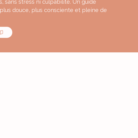
s, sans stress ni culpabilité. Un guide
 plus douce, plus consciente et pleine de
MON E-BOOK
ourmande