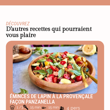
DÉCOUVREZ
D’autres recettes qui pourraient
vous plaire
ÉMINCÉS DE LAPIN À LA PROVENÇALE
FAÇON PANZANELLA
1 /3
15 min.
15 min.
4 pers