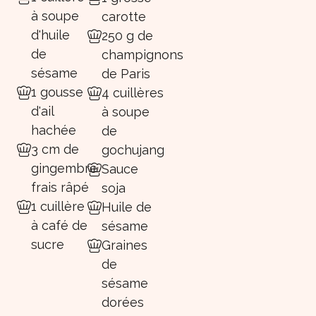
à soupe
carotte
d'huile
250 g de
de
champignons
sésame
de Paris
1 gousse
4 cuillères
d'ail
à soupe
hachée
de
3 cm de
gochujang
gingembre
Sauce
frais râpé
soja
1 cuillère
Huile de
à café de
sésame
sucre
Graines
de
sésame
dorées