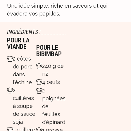
Une idée simple, riche en saveurs et qui
évadera vos papilles.
INGRÉDIENTS :
POUR LA
VIANDE
POUR LE
BIBIMBAP
2 côtes
240 g de
de porc
riz
dans
4 œufs
l'échine
2
2
cuillères
poignées
à soupe
de
de sauce
feuilles
soja
d'épinard
1 cuillère
1 grosse