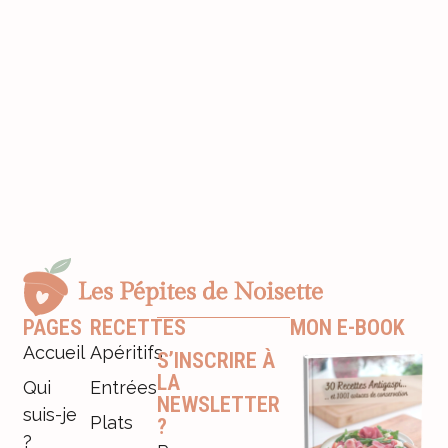
PAGES
RECETTES
MON E-BOOK
Accueil
Apéritifs
S’INSCRIRE À
LA
Qui
Entrées
NEWSLETTER
suis-je
Plats
?
?