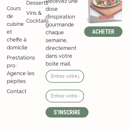
Recevez une
Desserts
Cours
dose
Vins &
de
d’inspiration
Cocktails
cuisine
gourmande
ACHETER
et
chaque
cheffe à
semaine,
domicile
directement
dans votre
Prestations
boite mail.
pro :
Agence les
pépites
Contact