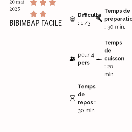
20 mai
2025
Temps de
Difficulté
préparati
BIBIMBAP FACILE
:
1 /3
:
30 min.
Temps
de
pour
4
cuisson
pers
:
20
min.
Temps
de
repos :
30 min.