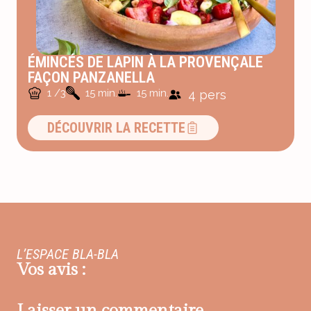
ÉMINCÉS DE LAPIN À LA PROVENÇALE
FAÇON PANZANELLA
1 /3
15 min.
15 min.
4 pers
DÉCOUVRIR LA RECETTE
L’ESPACE BLA-BLA
Vos avis :
Laisser un commentaire