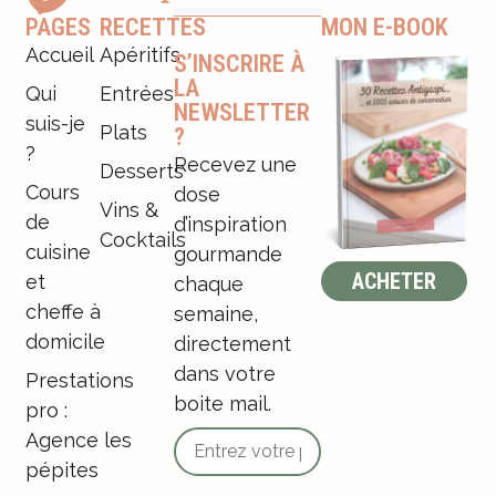
PAGES
RECETTES
MON E-BOOK
Accueil
Apéritifs
S’INSCRIRE À
LA
Qui
Entrées
NEWSLETTER
suis-je
Plats
?
?
Recevez une
Desserts
Cours
dose
Vins &
de
d’inspiration
Cocktails
cuisine
gourmande
ACHETER
et
chaque
cheffe à
semaine,
domicile
directement
dans votre
Prestations
boite mail.
pro :
Agence les
pépites