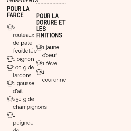
INGRÉDIENTS :
POUR LA
FARCE
POUR LA
DORURE ET
2
LES
FINITIONS
rouleaux
de pâte
1 jaune
feuilletée
d’oeuf
1 oignon
1 fève
100 g de
1
lardons
couronne
1 gousse
d'ail
250 g de
champignons
1
poignée
de