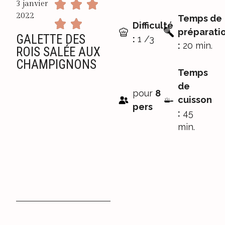
3 janvier
2022
Temps de
Difficulté
préparati
GALETTE DES
:
1 /3
:
20 min.
ROIS SALÉE AUX
CHAMPIGNONS
Temps
de
pour
8
cuisson
pers
:
45
min.