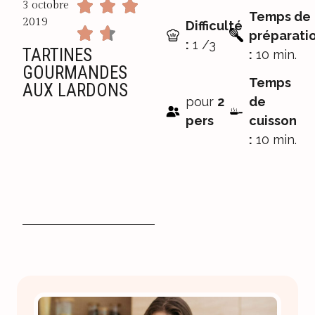
3 octobre
Temps de
2019
Difficulté
préparati
:
1 /3
TARTINES
:
10 min.
GOURMANDES
Temps
AUX LARDONS
pour
2
de
pers
cuisson
:
10 min.