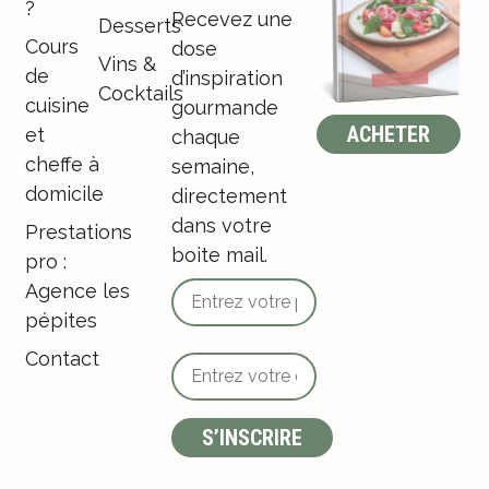
?
Recevez une
Desserts
Cours
dose
Vins &
de
d’inspiration
Cocktails
cuisine
gourmande
ACHETER
et
chaque
cheffe à
semaine,
domicile
directement
dans votre
Prestations
boite mail.
pro :
Agence les
pépites
Contact