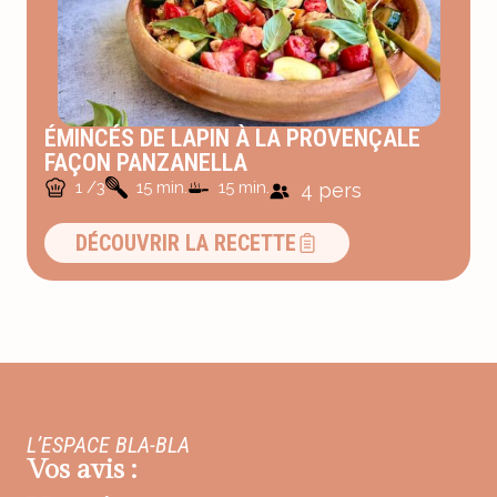
ÉMINCÉS DE LAPIN À LA PROVENÇALE
FAÇON PANZANELLA
1 /3
15 min.
15 min.
4 pers
DÉCOUVRIR LA RECETTE
L’ESPACE BLA-BLA
Vos avis :