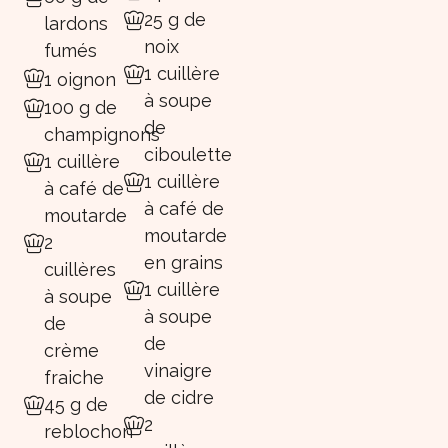
25 g de
lardons
noix
fumés
1 cuillère
1 oignon
à soupe
100 g de
de
champignons
ciboulette
1 cuillère
1 cuillère
à café de
à café de
moutarde
moutarde
2
en grains
cuillères
1 cuillère
à soupe
à soupe
de
de
crème
vinaigre
fraiche
de cidre
45 g de
2
reblochon