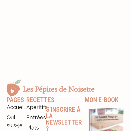
PAGES
RECETTES
MON E-BOOK
Accueil
Apéritifs
S’INSCRIRE À
LA
Qui
Entrées
NEWSLETTER
suis-je
Plats
?