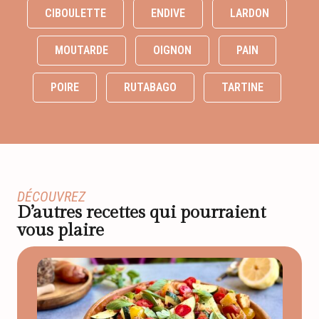
CIBOULETTE
ENDIVE
LARDON
MOUTARDE
OIGNON
PAIN
POIRE
RUTABAGO
TARTINE
DÉCOUVREZ
D’autres recettes qui pourraient
vous plaire