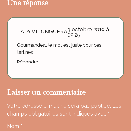
Une réponse
3 octobre 2019 à
LADYMILONGUERA
09:25
Gourmandes… le mot est juste pour ces
tartines !
Répondre
Laisser un commentaire
Votre adresse e-mail ne sera pas publiée.
Les
champs obligatoires sont indiqués avec
*
Nom
*