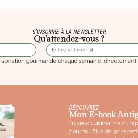
S’INSCRIRE À LA NEWSLETTER
Qu’attendez-vous ?
nspiration gourmande chaque semaine, directement d
DÉCOUVREZ
Mon E-book Antig
Tu veux cuisiner malin, rap
pour toi. Plus de 30 recet