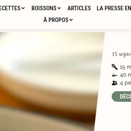
ECETTES
BOISSONS
ARTICLES
LA PRESSE EN
À PROPOS
15 sept
15 m
40 m
4 pe
DÉC