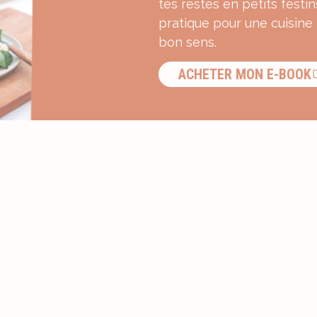
tes restes en petits festin
pratique pour une cuisine
bon sens.
ACHETER MON E-BOOK
S’INSCRIRE À LA NEWSLETTER ?
Recevez une dose d’inspiration g