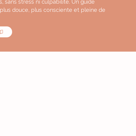
s, sans stress ni culpabilité. Un guide
 plus douce, plus consciente et pleine de
MON E-BOOK
ourmande