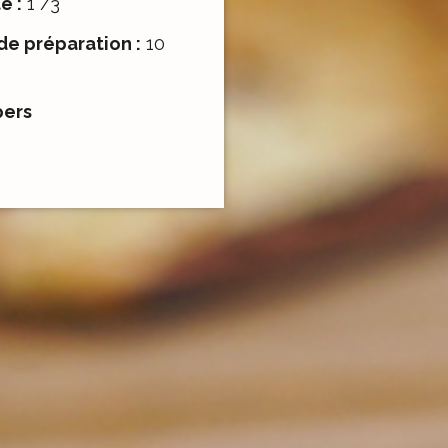
é :
1 /3
e préparation :
10
pers