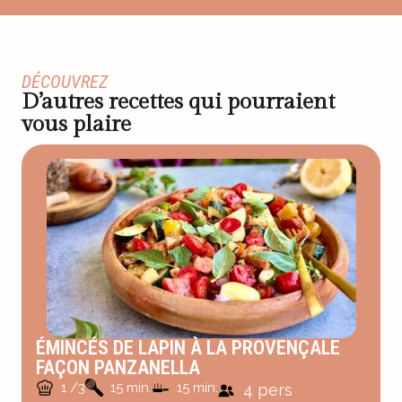
DÉCOUVREZ
D’autres recettes qui pourraient
vous plaire
ÉMINCÉS DE LAPIN À LA PROVENÇALE
FAÇON PANZANELLA
1 /3
15 min.
15 min.
4 pers