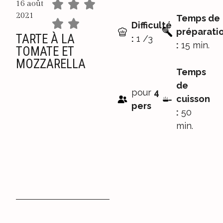
16 août
2021
Temps de
Difficulté
préparati
TARTE À LA
:
1 /3
:
15 min.
TOMATE ET
MOZZARELLA
Temps
de
pour
4
cuisson
pers
:
50
min.