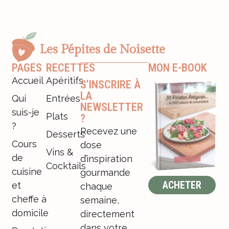
PAGES
RECETTES
MON E-BOOK
Accueil
Apéritifs
S’INSCRIRE À
LA
Qui
Entrées
NEWSLETTER
suis-je
Plats
?
?
Recevez une
Desserts
Cours
dose
Vins &
de
d’inspiration
Cocktails
cuisine
gourmande
ACHETER
et
chaque
cheffe à
semaine,
domicile
directement
dans votre