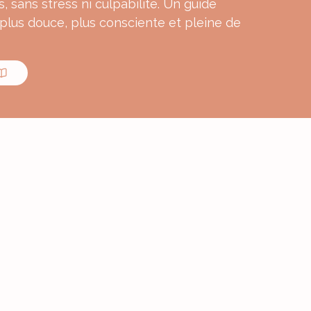
s, sans stress ni culpabilité. Un guide
 plus douce, plus consciente et pleine de
MON E-BOOK
ourmande