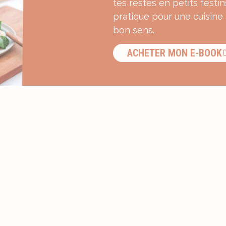
tes restes en petits festin
pratique pour une cuisine
bon sens.
ACHETER MON E-BOOK
S’INSCRIRE À LA NEWSLETTER ?
Recevez une dose d’inspiration g