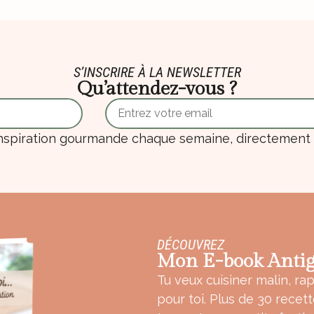
S’INSCRIRE À LA NEWSLETTER
Qu’attendez-vous ?
nspiration gourmande chaque semaine, directement d
DÉCOUVREZ
Mon E-book Antig
Tu veux cuisiner malin, rap
pour toi. Plus de 30 recet