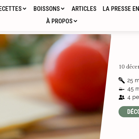
ECETTES
BOISSONS
ARTICLES
LA PRESSE EN
À PROPOS
10 déce
25 m
45 m
4 pe
DÉC