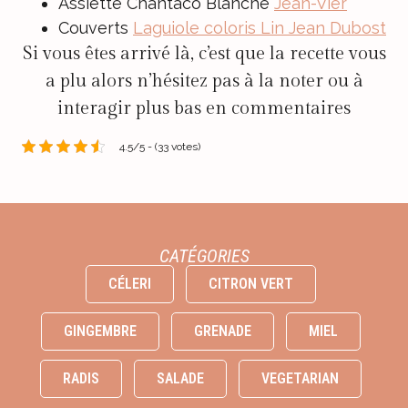
Assiette Chantaco Blanche
Jean-Vier
Couverts
Laguiole coloris Lin Jean Dubost
Si vous êtes arrivé là, c’est que la recette vous
a plu alors n’hésitez pas à la noter ou à
interagir plus bas en commentaires
4.5/5 - (33 votes)
CATÉGORIES
CÉLERI
CITRON VERT
GINGEMBRE
GRENADE
MIEL
RADIS
SALADE
VEGETARIAN