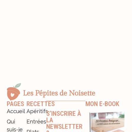
PAGES
RECETTES
MON E-BOOK
Accueil
Apéritifs
S’INSCRIRE À
LA
Qui
Entrées
NEWSLETTER
suis-je
Plats