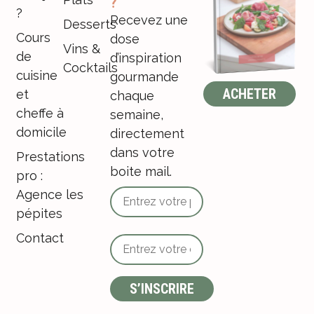
?
?
Recevez une
Desserts
Cours
dose
Vins &
de
d’inspiration
Cocktails
cuisine
gourmande
ACHETER
et
chaque
cheffe à
semaine,
domicile
directement
dans votre
Prestations
boite mail.
pro :
Agence les
pépites
Contact