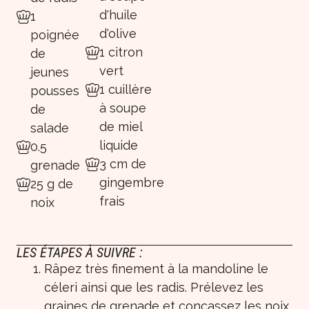
d'huile
1
d'olive
poignée
1 citron
de
vert
jeunes
1 cuillère
pousses
à soupe
de
de miel
salade
liquide
0.5
3 cm de
grenade
gingembre
25 g de
frais
noix
LES ÉTAPES À SUIVRE :
Râpez très finement à la mandoline le
céleri ainsi que les radis. Prélevez les
graines de grenade et concassez les noix.