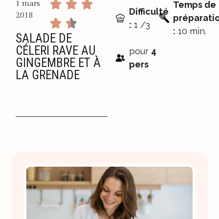
1 mars
Temps de
Difficulté
2018
préparati
:
1 /3
:
10 min.
SALADE DE
CÉLERI RAVE AU
pour
4
GINGEMBRE ET À
pers
LA GRENADE