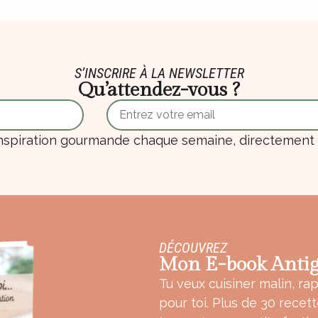
S’INSCRIRE À LA NEWSLETTER
Qu’attendez-vous ?
nspiration gourmande chaque semaine, directement d
DÉCOUVREZ
Mon E-book Antig
Tu veux cuisiner malin, rap
pour toi. Plus de 30 recet