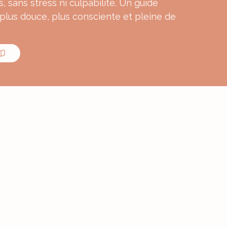
s, sans stress ni culpabilité. Un guide
 plus douce, plus consciente et pleine de
MON E-BOOK
ourmande