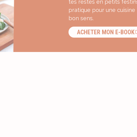
tes restes en petits festin
pratique pour une cuisine
bon sens.
ACHETER MON E-BOOK
S’INSCRIRE À LA NEWSLETTER ?
Recevez une dose d’inspiration g