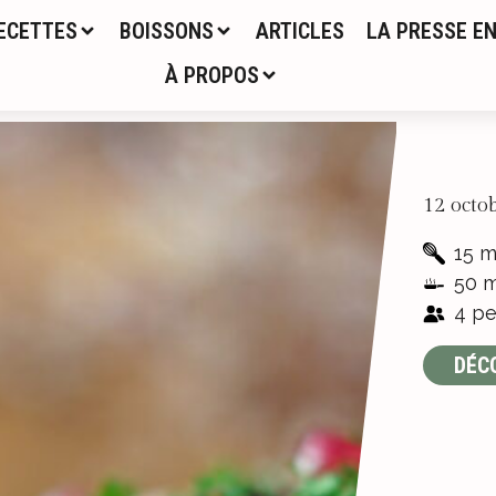
ECETTES
BOISSONS
ARTICLES
LA PRESSE EN
À PROPOS
12 octo
15 m
50 m
4 pe
DÉC