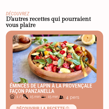
DÉCOUVREZ
D’autres recettes qui pourraient
vous plaire
ÉMINCÉS DE LAPIN À LA PROVENÇALE
FAÇON PANZANELLA
1 /3
15 min.
15 min.
4 pers
DÉCOUVRIR LA RECETTE