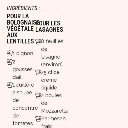
INGRÉDIENTS :
POUR LA
BOLOGNAISE
POUR LES
VÉGÉTALE
LASAGNES
AUX
LENTILLES
8 feuilles
de
1 oignon
lasagne
2
(environ)
gousses
25 cl de
d’ail
crème
1 cuillère
liquide
à soupe
2 boules
de
de
concentré
Mozzarella
de
Parmesan
tomates
frais