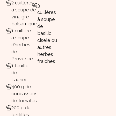
2 cuillères
3
à soupe de
cuillères
vinaigre
à soupe
balsamique
de
1 cuillère
basilic
à soupe
ciselé ou
d’herbes
autres
de
herbes
Provence
fraiches
1 feuille
de
Laurier
400 g de
concassées
de tomates
200 g de
lentilles