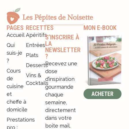
PAGES
RECETTES
MON E-BOOK
Accueil
Apéritifs
S’INSCRIRE À
LA
Qui
Entrées
NEWSLETTER
suis-je
Plats
?
?
Recevez une
Desserts
Cours
dose
Vins &
de
d’inspiration
Cocktails
cuisine
gourmande
ACHETER
et
chaque
cheffe à
semaine,
domicile
directement
dans votre
Prestations
boite mail.
pro :