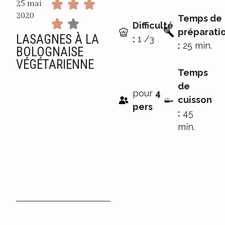
25 mai
2020
Temps de
Difficulté
préparati
LASAGNES À LA
:
1 /3
:
25 min.
BOLOGNAISE
VÉGÉTARIENNE
Temps
de
pour
4
cuisson
pers
:
45
min.