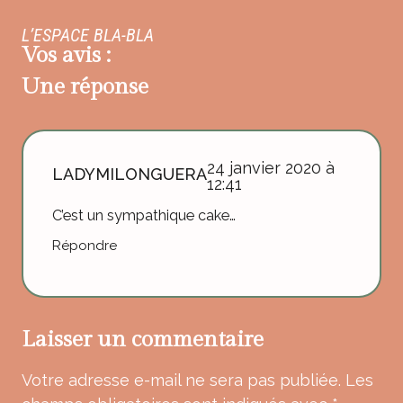
L’ESPACE BLA-BLA
Vos avis :
Une réponse
24 janvier 2020 à
LADYMILONGUERA
12:41
C’est un sympathique cake…
Répondre
Laisser un commentaire
Votre adresse e-mail ne sera pas publiée.
Les