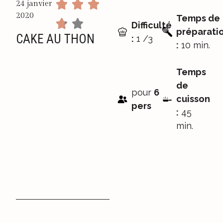
24 janvier
2020
Temps de
Difficulté
préparati
CAKE AU THON
:
1 /3
:
10 min.
Temps
de
pour
6
cuisson
pers
:
45
min.