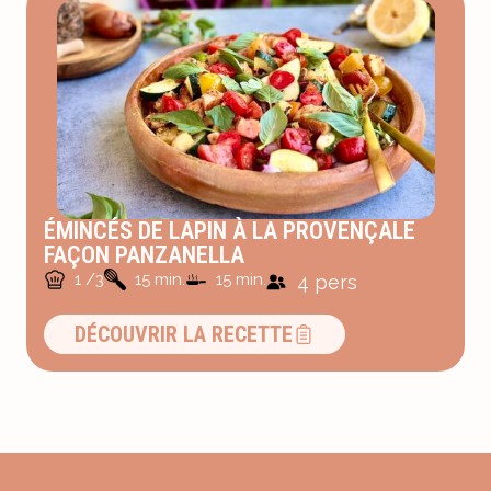
ÉMINCÉS DE LAPIN À LA PROVENÇALE
FAÇON PANZANELLA
1 /3
15 min.
15 min.
4 pers
DÉCOUVRIR LA RECETTE