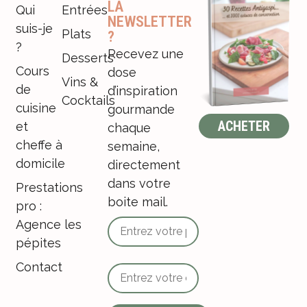
LA
Qui
Entrées
NEWSLETTER
suis-je
Plats
?
?
Recevez une
Desserts
Cours
dose
Vins &
de
d’inspiration
Cocktails
cuisine
gourmande
ACHETER
et
chaque
cheffe à
semaine,
domicile
directement
dans votre
Prestations
boite mail.
pro :
Agence les
pépites
Contact