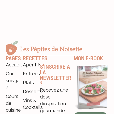
PAGES
RECETTES
MON E-BOOK
Accueil
Apéritifs
S’INSCRIRE À
LA
Qui
Entrées
NEWSLETTER
suis-je
Plats
?
?
Recevez une
Desserts
Cours
dose
Vins &
de
d’inspiration
Cocktails
cuisine
gourmande