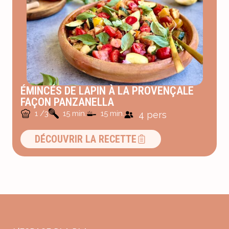
ÉMINCÉS DE LAPIN À LA PROVENÇALE
FAÇON PANZANELLA
1 /3
15 min.
15 min.
4 pers
DÉCOUVRIR LA RECETTE