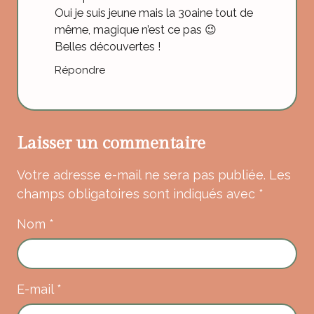
Oui je suis jeune mais la 30aine tout de
même, magique n’est ce pas 😉
Belles découvertes !
Répondre
Laisser un commentaire
Votre adresse e-mail ne sera pas publiée.
Les
champs obligatoires sont indiqués avec
*
Nom
*
E-mail
*