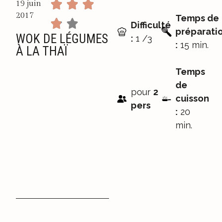
19 juin
2017
Temps de
Difficulté
préparati
WOK DE LÉGUMES
:
1 /3
:
15 min.
À LA THAÏ
Temps
de
pour
2
cuisson
pers
:
20
min.