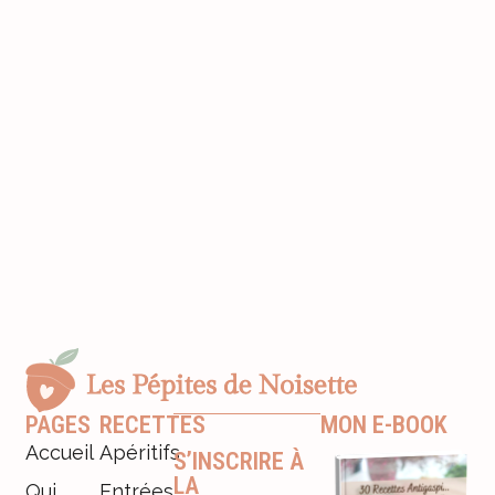
PAGES
RECETTES
MON E-BOOK
Accueil
Apéritifs
S’INSCRIRE À
LA
Qui
Entrées