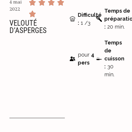
4 mai
2022
Temps de
Difficulté
préparati
VELOUTÉ
:
1 /3
:
20 min.
D’ASPERGES
Temps
de
pour
4
cuisson
pers
:
30
min.