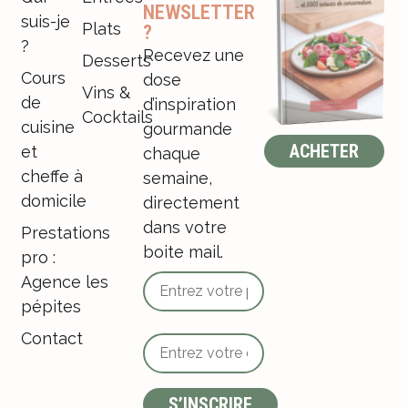
NEWSLETTER
suis-je
Plats
?
?
Recevez une
Desserts
Cours
dose
Vins &
de
d’inspiration
Cocktails
cuisine
gourmande
ACHETER
et
chaque
cheffe à
semaine,
domicile
directement
dans votre
Prestations
boite mail.
pro :
Agence les
pépites
Contact