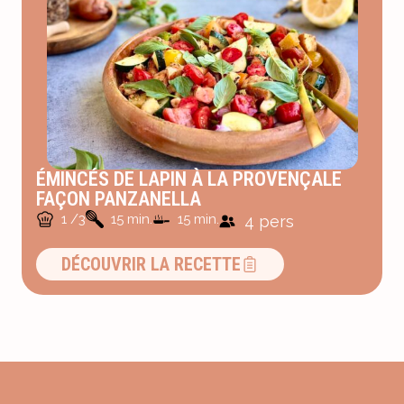
ÉMINCÉS DE LAPIN À LA PROVENÇALE
FAÇON PANZANELLA
1 /3
15 min.
15 min.
4 pers
DÉCOUVRIR LA RECETTE