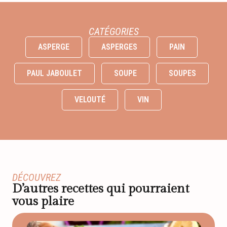
CATÉGORIES
ASPERGE
ASPERGES
PAIN
PAUL JABOULET
SOUPE
SOUPES
VELOUTÉ
VIN
DÉCOUVREZ
D’autres recettes qui pourraient
vous plaire