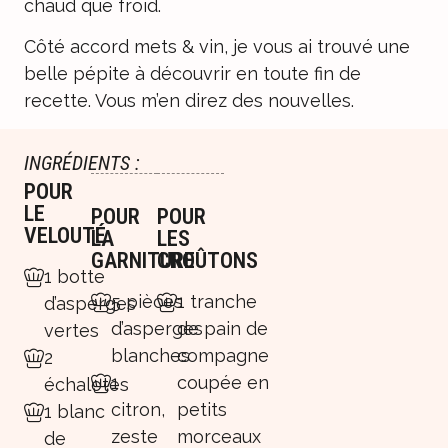
chaud que froid.
Côté accord mets & vin, je vous ai trouvé une
belle pépite à découvrir en toute fin de
recette. Vous m’en direz des nouvelles.
INGRÉDIENTS :
POUR
LE
POUR
POUR
VELOUTÉ
LA
LES
GARNITURE
CROÛTONS
1 botte
5 pièces
1 tranche
d’asperges
d’asperges
de pain de
vertes
blanches
compagne
2
1
coupée en
échalotes
citron,
petits
1 blanc
zeste
morceaux
de