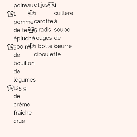
et jus
1
poireau
1
cuillère
1
carotte
à
pomme
5 radis
soupe
de terre
rouges
de
épluché
1 botte de
beurre
500 ml
ciboulette
de
bouillon
de
légumes
125 g
de
crème
fraîche
crue