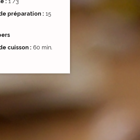
é :
1 /3
e préparation :
15
pers
e cuisson :
60 min.