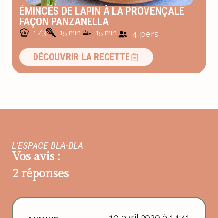
ÉMINCÉS DE LAPIN À LA PROVENÇALE
FAÇON PANZANELLA
1 /3
15 min.
15 min.
4 pers
DÉCOUVRIR LA RECETTE
L’ESPACE BLA-BLA
Vos avis :
2 réponses
10 avril 2020 à 14:41