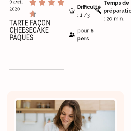
9 avril
Temps de
Difficulté
2020
préparati
:
1 /3
:
20 min.
TARTE FAÇON
CHEESECAKE
pour
6
PÂQUES
pers