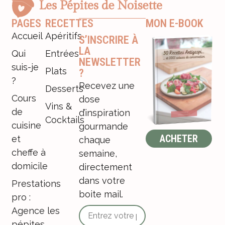
PAGES
RECETTES
MON E-BOOK
Accueil
Apéritifs
S’INSCRIRE À
LA
Qui
Entrées
NEWSLETTER
suis-je
Plats
?
?
Recevez une
Desserts
Cours
dose
Vins &
de
d’inspiration
Cocktails
cuisine
gourmande
ACHETER
et
chaque
cheffe à
semaine,
domicile
directement
dans votre
Prestations
boite mail.
pro :
Agence les
pépites