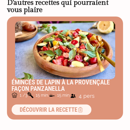
D’autres recettes qui pourraient
vous plaire
ÉMINCÉS DE LAPIN À LA PROVENÇALE
FAÇON PANZANELLA
1 /3
15 min.
15 min.
4 pers
DÉCOUVRIR LA RECETTE