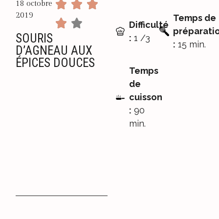
18 octobre
2019
Temps de
Difficulté
préparati
SOURIS
:
1 /3
:
15 min.
D’AGNEAU AUX
ÉPICES DOUCES
Temps
de
cuisson
:
90
min.