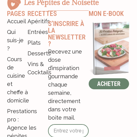
PAGES
RECETTES
MON E-BOOK
Accueil
Apéritifs
S’INSCRIRE À
LA
Qui
Entrées
NEWSLETTER
suis-je
Plats
?
?
Recevez une
Desserts
Cours
dose
Vins &
de
d’inspiration
Cocktails
cuisine
gourmande
ACHETER
et
chaque
cheffe à
semaine,
domicile
directement
dans votre
Prestations
boite mail.
pro :
Agence les
pépites