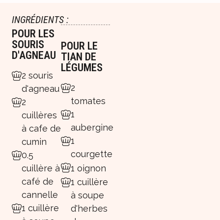
INGRÉDIENTS :
POUR LES
SOURIS
POUR LE
D'AGNEAU
TIAN DE
LÉGUMES
2 souris
2
d'agneau
tomates
2
1
cuillères
aubergine
à cafe de
1
cumin
courgette
0.5
1 oignon
cuillère à
café de
1 cuillère
cannelle
à soupe
1 cuillère
d'herbes