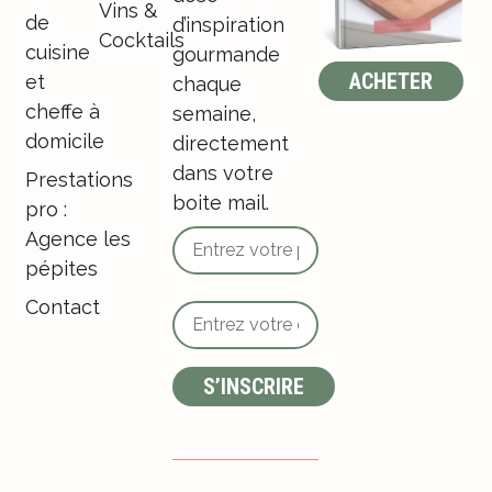
Vins &
de
d’inspiration
Cocktails
cuisine
gourmande
ACHETER
et
chaque
cheffe à
semaine,
domicile
directement
dans votre
Prestations
boite mail.
pro :
Agence les
pépites
Contact