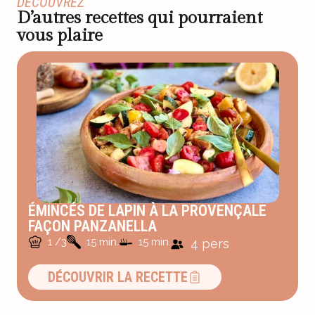
DÉCOUVREZ
D’autres recettes qui pourraient
vous plaire
ÉMINCÉS DE LAPIN À LA PROVENÇALE
FAÇON PANZANELLA
1 /3
15 min.
15 min.
4 pers
DÉCOUVRIR LA RECETTE