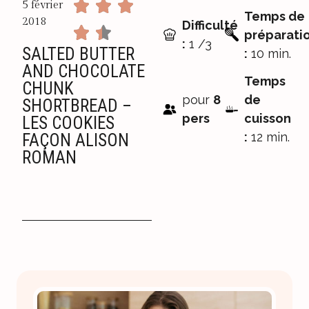
5 février
Temps de
2018
Difficulté
préparati
:
1 /3
SALTED BUTTER
:
10 min.
AND CHOCOLATE
Temps
CHUNK
pour
8
de
SHORTBREAD –
pers
cuisson
LES COOKIES
:
12 min.
FAÇON ALISON
ROMAN