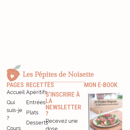
PAGES
RECETTES
MON E-BOOK
Accueil
Apéritifs
S’INSCRIRE À
LA
Qui
Entrées
NEWSLETTER
suis-je
Plats
?
?
Recevez une
Desserts
Cours
dose