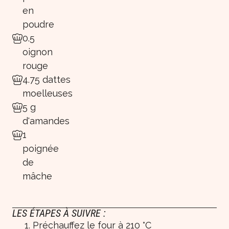
en
poudre
0.5
oignon
rouge
4.75 dattes
moelleuses
5 g
d'amandes
1
poignée
de
mâche
LES ÉTAPES À SUIVRE :
Préchauffez le four à 210 °C