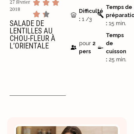
27 février
Temps de
2018
Difficulté
préparati
:
1 /3
SALADE DE
:
15 min.
LENTILLES AU
Temps
CHOU-FLEUR À
pour
2
de
L’ORIENTALE
pers
cuisson
:
25 min.