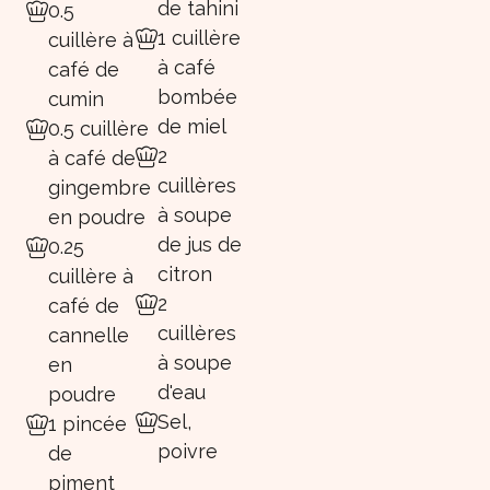
de tahini
0.5
1 cuillère
cuillère à
à café
café de
bombée
cumin
de miel
0.5 cuillère
2
à café de
cuillères
gingembre
à soupe
en poudre
de jus de
0.25
citron
cuillère à
2
café de
cuillères
cannelle
à soupe
en
d'eau
poudre
Sel,
1 pincée
poivre
de
piment