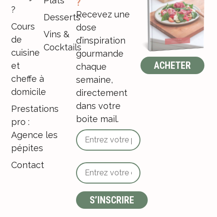
Plats
?
?
Recevez une
Desserts
Cours
dose
Vins &
de
d’inspiration
Cocktails
cuisine
gourmande
ACHETER
et
chaque
cheffe à
semaine,
domicile
directement
dans votre
Prestations
boite mail.
pro :
Agence les
pépites
Contact