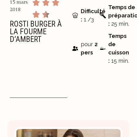
15 mars
Temps de
2018
Difficulté
préparati
:
1 /3
ROSTI BURGER À
:
25 min.
LA FOURME
Temps
D’AMBERT
pour
2
de
pers
cuisson
:
15 min.