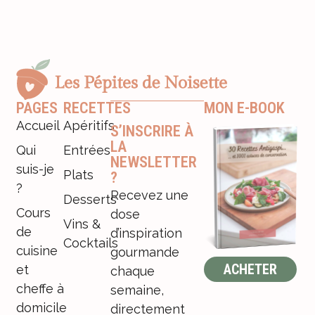
PAGES
RECETTES
MON E-BOOK
Accueil
Apéritifs
S’INSCRIRE À
LA
Qui
Entrées
NEWSLETTER
suis-je
Plats
?
?
Recevez une
Desserts
Cours
dose
Vins &
de
d’inspiration
Cocktails
cuisine
gourmande
ACHETER
et
chaque
cheffe à
semaine,
domicile
directement