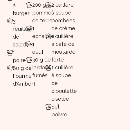
200 g de
2 cuillère
à
pommes
à soupe
burger
de terre
bombées
3
1
de crème
feuilles
échalote
1 cuillère
de
1
à café de
salade
oeuf
moutarde
1
30 g de
forte
poire
lardons
1 cuillère
80 g de
fumés
à soupe
Fourme
de
d'Ambert
ciboulette
ciselée
Sel,
poivre