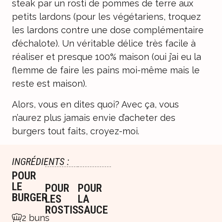
steak par un rosti de pommes de terre aux
petits lardons (pour les végétariens, troquez
les lardons contre une dose complémentaire
d’échalote). Un véritable délice très facile à
réaliser et presque 100% maison (oui j’ai eu la
flemme de faire les pains moi-même mais le
reste est maison).
Alors, vous en dites quoi? Avec ça, vous
n’aurez plus jamais envie d’acheter des
burgers tout faits, croyez-moi.
INGRÉDIENTS :
POUR
LE
POUR
POUR
BURGER
LES
LA
ROSTIS
SAUCE
2 buns