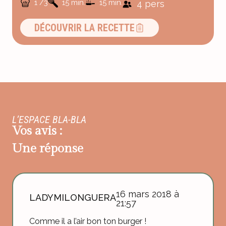
1 /3
15 min.
15 min.
4 pers
DÉCOUVRIR LA RECETTE
L’ESPACE BLA-BLA
Vos avis :
Une réponse
16 mars 2018 à
LADYMILONGUERA
21:57
Comme il a l’air bon ton burger !