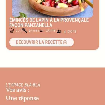
ÉMINCÉS DE LAPIN À LA PROVENÇALE
FAÇON PANZANELLA
1 /3
15 min.
15 min.
4 pers
DÉCOUVRIR LA RECETTE
L’ESPACE BLA-BLA
Vos avis :
Une réponse