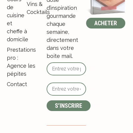
Vins &
de
d’inspiration
Cocktails
cuisine
gourmande
ACHETER
et
chaque
cheffe à
semaine,
domicile
directement
dans votre
Prestations
boite mail.
pro :
Agence les
pépites
Contact