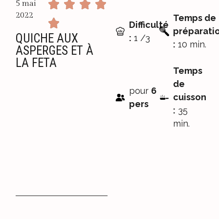
5 mai
2022
Temps de
Difficulté
préparati
QUICHE AUX
:
1 /3
:
10 min.
ASPERGES ET À
LA FETA
Temps
de
pour
6
cuisson
pers
:
35
min.