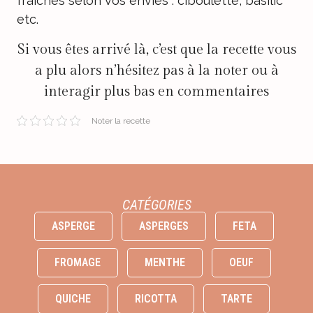
fraiches selon vos envies : ciboulette, basilic
etc.
Si vous êtes arrivé là, c’est que la recette vous
a plu alors n’hésitez pas à la noter ou à
interagir plus bas en commentaires
Noter la recette
CATÉGORIES
ASPERGE
ASPERGES
FETA
FROMAGE
MENTHE
OEUF
QUICHE
RICOTTA
TARTE