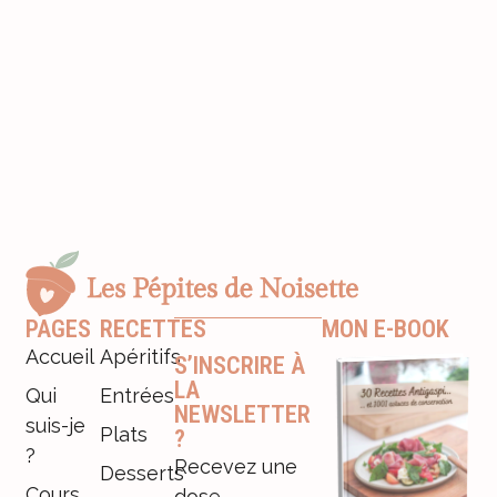
PAGES
RECETTES
MON E-BOOK
Accueil
Apéritifs
S’INSCRIRE À
LA
Qui
Entrées
NEWSLETTER
suis-je
Plats
?
?
Recevez une
Desserts
Cours
dose