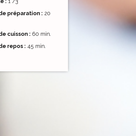
é :
1 /3
e préparation :
20
e cuisson :
60 min.
e repos :
45 min.