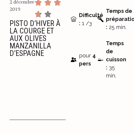
2 décembre
2019
Temps de
Difficulté
préparati
PISTO D’HIVER À
:
1 /3
:
25 min.
LA COURGE ET
AUX OLIVES
Temps
MANZANILLA
de
D’ESPAGNE
pour
4
cuisson
pers
:
35
min.