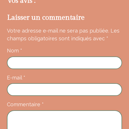
Vos avis :
Laisser un commentaire
Votre adresse e-mail ne sera pas publiée.
Les
champs obligatoires sont indiqués avec
*
Nom
*
E-mail
*
Commentaire
*