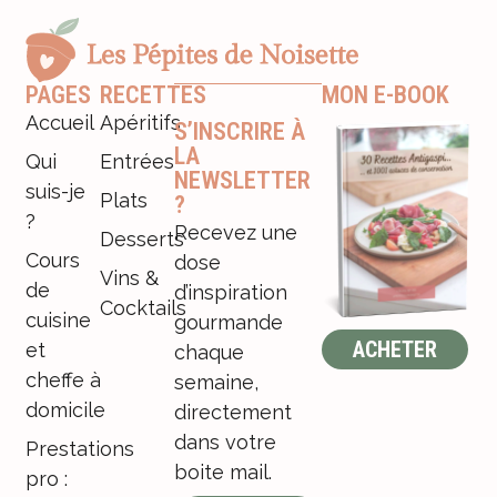
PAGES
RECETTES
MON E-BOOK
Accueil
Apéritifs
S’INSCRIRE À
LA
Qui
Entrées
NEWSLETTER
suis-je
Plats
?
?
Recevez une
Desserts
Cours
dose
Vins &
de
d’inspiration
Cocktails
cuisine
gourmande
ACHETER
et
chaque
cheffe à
semaine,
domicile
directement
dans votre
Prestations
boite mail.
pro :