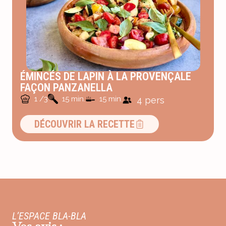
ÉMINCÉS DE LAPIN À LA PROVENÇALE
FAÇON PANZANELLA
1 /3
15 min.
15 min.
4 pers
DÉCOUVRIR LA RECETTE
L’ESPACE BLA-BLA