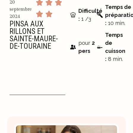
20
Temps de
septembre
Difficulté
préparati
2024
:
1 /3
PINSA AUX
:
10 min.
RILLONS ET
Temps
SAINTE-MAURE-
pour
2
de
DE-TOURAINE
pers
cuisson
:
8 min.