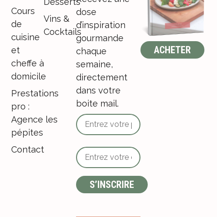
Desserts
Cours
dose
Vins &
de
d’inspiration
Cocktails
cuisine
gourmande
ACHETER
et
chaque
cheffe à
semaine,
domicile
directement
dans votre
Prestations
boite mail.
pro :
Agence les
pépites
Contact