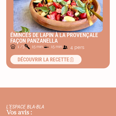
ÉMINCÉS DE LAPIN À LA PROVENÇALE
FAÇON PANZANELLA
1 /3
15 min.
15 min.
4 pers
DÉCOUVRIR LA RECETTE
L’ESPACE BLA-BLA
Vos avis :