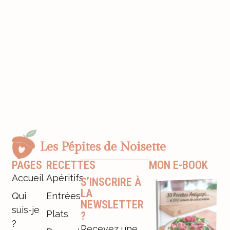
PAGES
RECETTES
MON E-BOOK
Accueil
Apéritifs
S’INSCRIRE À
LA
Qui
Entrées
NEWSLETTER
suis-je
Plats
?
?
Recevez une