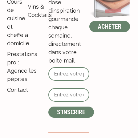
Cours
dose
Vins &
de
d’inspiration
Cocktails
cuisine
gourmande
ACHETER
et
chaque
cheffe à
semaine,
domicile
directement
dans votre
Prestations
boite mail.
pro :
Agence les
pépites
Contact