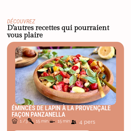
DÉCOUVREZ
D’autres recettes qui pourraient
vous plaire
ÉMINCÉS DE LAPIN À LA PROVENÇALE
FAÇON PANZANELLA
1 /3
15 min.
15 min.
4 pers