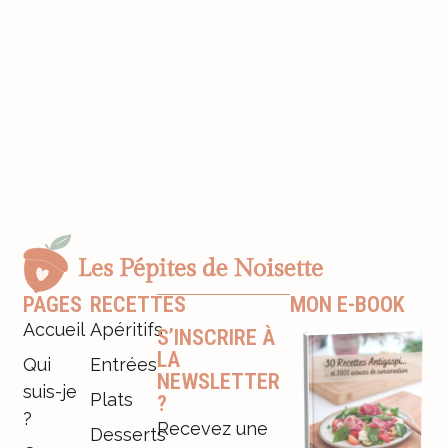
PAGES
RECETTES
MON E-BOOK
Accueil
Apéritifs
S’INSCRIRE À
LA
Qui
Entrées
NEWSLETTER
suis-je
Plats
?
?
Recevez une
Desserts