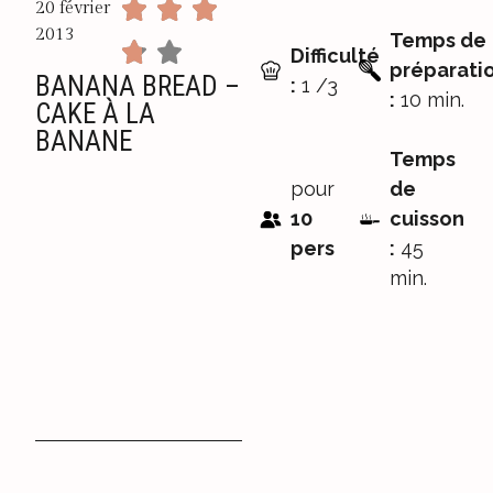
20 février
2013
Temps de
Difficulté
préparati
BANANA BREAD –
:
1 /3
:
10 min.
CAKE À LA
BANANE
Temps
pour
de
10
cuisson
pers
:
45
min.