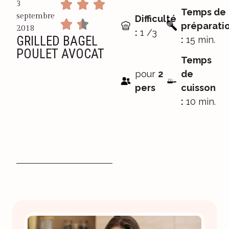
3
Temps de
septembre
Difficulté
préparati
2018
:
1 /3
GRILLED BAGEL
:
15 min.
POULET AVOCAT
Temps
pour
2
de
pers
cuisson
:
10 min.