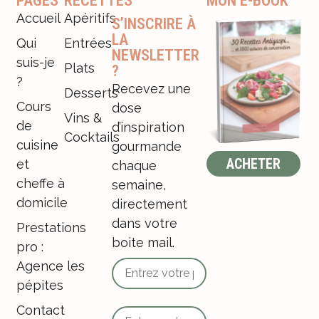
PAGES
RECETTES
MON E-BOOK
Accueil
Apéritifs
S’INSCRIRE À
LA
Qui
Entrées
NEWSLETTER
suis-je
Plats
?
?
Recevez une
Desserts
Cours
dose
Vins &
de
d’inspiration
Cocktails
cuisine
gourmande
ACHETER
et
chaque
cheffe à
semaine,
domicile
directement
dans votre
Prestations
boite mail.
pro :
Agence les
pépites
Contact