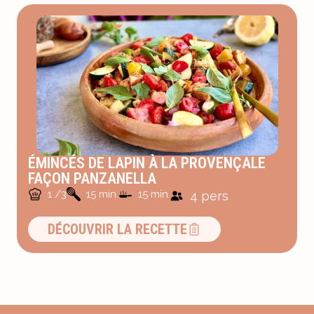
ÉMINCÉS DE LAPIN À LA PROVENÇALE
FAÇON PANZANELLA
1 /3
15 min.
15 min.
4 pers
DÉCOUVRIR LA RECETTE