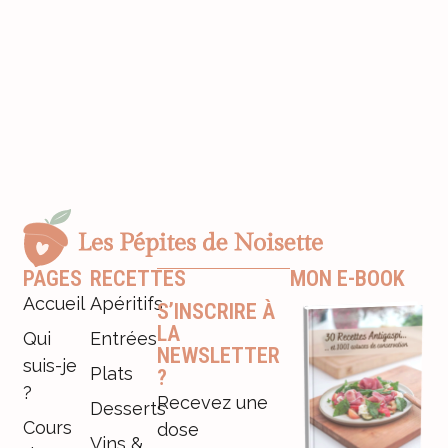
PAGES
RECETTES
MON E-BOOK
Accueil
Apéritifs
S’INSCRIRE À
LA
Qui
Entrées
NEWSLETTER
suis-je
Plats
?
?
Recevez une
Desserts
Cours
dose
Vins &