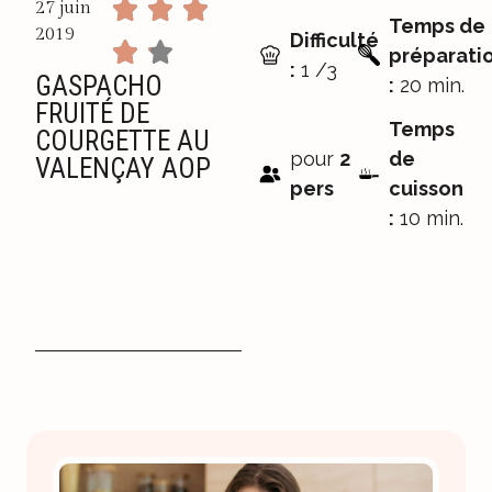
27 juin
Temps de
2019
Difficulté
préparati
:
1 /3
GASPACHO
:
20 min.
FRUITÉ DE
Temps
COURGETTE AU
pour
2
de
VALENÇAY AOP
pers
cuisson
:
10 min.