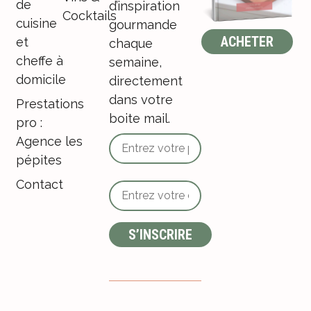
de
d’inspiration
Cocktails
cuisine
gourmande
ACHETER
et
chaque
cheffe à
semaine,
domicile
directement
dans votre
Prestations
boite mail.
pro :
Agence les
pépites
Contact