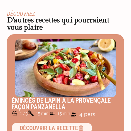
DÉCOUVREZ
D’autres recettes qui pourraient
vous plaire
ÉMINCÉS DE LAPIN À LA PROVENÇALE
FAÇON PANZANELLA
1 /3
15 min.
15 min.
4 pers
DÉCOUVRIR LA RECETTE