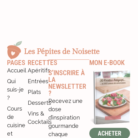
PAGES
RECETTES
MON E-BOOK
Accueil
Apéritifs
S’INSCRIRE À
LA
Qui
Entrées
NEWSLETTER
suis-je
Plats
?
?
Recevez une
Desserts
Cours
dose
Vins &
de
d’inspiration
Cocktails
cuisine
gourmande
ACHETER
et
chaque