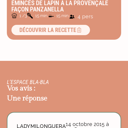
ÉMINCÉS DE LAPIN À LA PROVENÇALE
FAÇON PANZANELLA
1 /3
15 min.
15 min.
4 pers
DÉCOUVRIR LA RECETTE
L’ESPACE BLA-BLA
Vos avis :
Une réponse
14 octobre 2015 à
LADYMILONGUERA