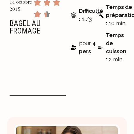
14 octobre
Temps de
2015
Difficulté
préparati
:
1 /3
BAGEL AU
:
10 min.
FROMAGE
Temps
pour
4
de
pers
cuisson
:
2 min.