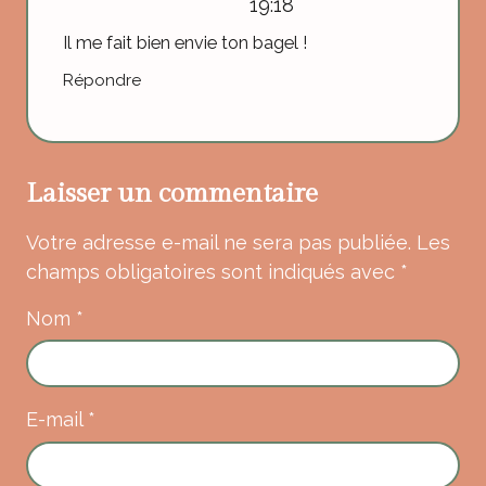
19:18
Il me fait bien envie ton bagel !
Répondre
Laisser un commentaire
Votre adresse e-mail ne sera pas publiée.
Les
champs obligatoires sont indiqués avec
*
Nom
*
E-mail
*