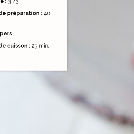
é :
3 /3
e préparation :
40
 pers
e cuisson :
25 min.