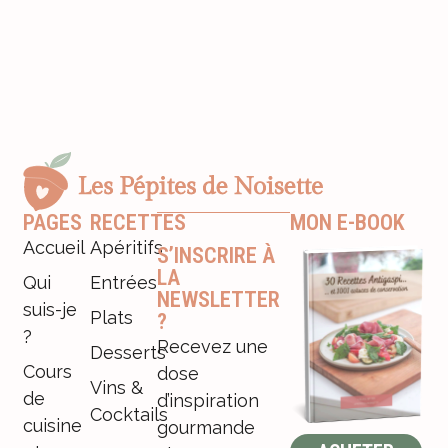
PAGES
RECETTES
MON E-BOOK
Accueil
Apéritifs
S’INSCRIRE À
LA
Qui
Entrées
NEWSLETTER
suis-je
Plats
?
?
Recevez une
Desserts
Cours
dose
Vins &
de
d’inspiration
Cocktails
cuisine
gourmande