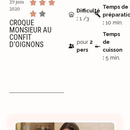
29 juin
Temps de
2020
Difficulté
préparati
:
1 /3
CROQUE
:
10 min.
MONSIEUR AU
Temps
CONFIT
pour
2
de
D’OIGNONS
pers
cuisson
:
5 min.