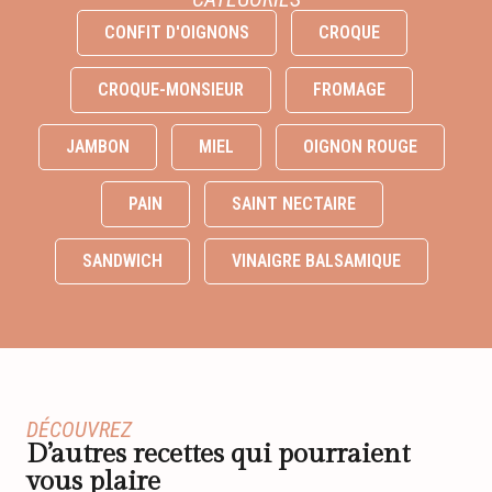
CONFIT D'OIGNONS
CROQUE
CROQUE-MONSIEUR
FROMAGE
JAMBON
MIEL
OIGNON ROUGE
PAIN
SAINT NECTAIRE
SANDWICH
VINAIGRE BALSAMIQUE
DÉCOUVREZ
D’autres recettes qui pourraient
vous plaire