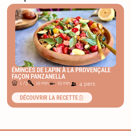
ÉMINCÉS DE LAPIN À LA PROVENÇALE
FAÇON PANZANELLA
1 /3
15 min.
15 min.
4 pers
DÉCOUVRIR LA RECETTE