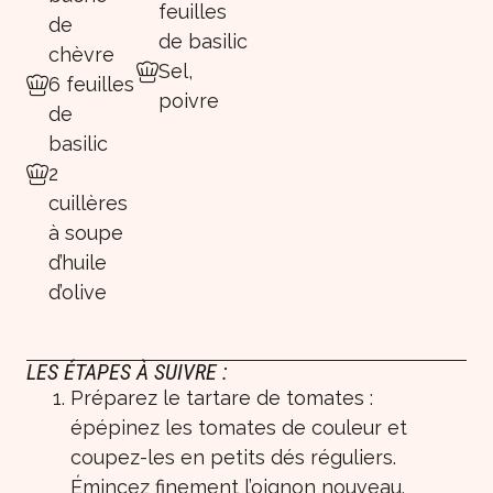
feuilles
de
de basilic
chèvre
Sel,
6 feuilles
poivre
de
basilic
2
cuillères
à soupe
d’huile
d’olive
LES ÉTAPES À SUIVRE :
Préparez le tartare de tomates :
épépinez les tomates de couleur et
coupez-les en petits dés réguliers.
Émincez finement l’oignon nouveau.