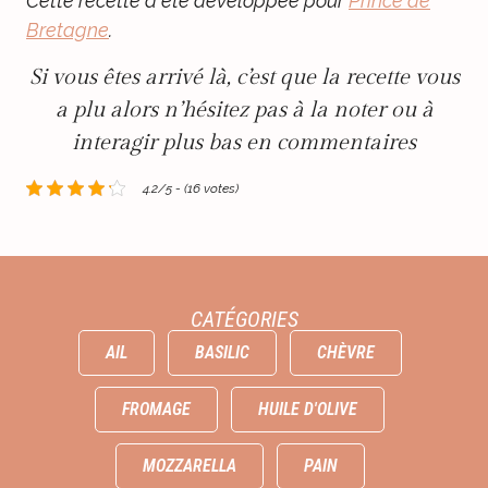
Cette recette a été développée pour
Prince de
Bretagne
.
Si vous êtes arrivé là, c’est que la recette vous
a plu alors n’hésitez pas à la noter ou à
interagir plus bas en commentaires
4.2/5 - (16 votes)
CATÉGORIES
AIL
BASILIC
CHÈVRE
FROMAGE
HUILE D'OLIVE
MOZZARELLA
PAIN