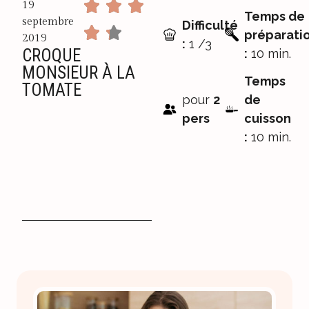
19
Temps de
septembre
Difficulté
préparati
2019
:
1 /3
CROQUE
:
10 min.
MONSIEUR À LA
Temps
TOMATE
pour
2
de
pers
cuisson
:
10 min.