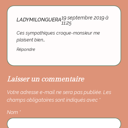
19 septembre 2019 à
LADYMILONGUERA
11:25
Ces sympathiques croque-monsieur me
plaisent bien…
Répondre
Laisser un commentaire
Votre adresse e-mail ne sera pas publiée.
Les
champs obligatoires sont indiqués avec
*
Nom
*