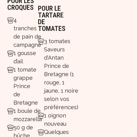
POUR LES
CROQUES
POUR LE
TARTARE
4
DE
TOMATES
tranches
de pain de
3 tomates
campagne
Saveurs
1 gousse
d'Antan
d’ail
Prince de
1 tomate
Bretagne (1
grappe
rouge, 1
Prince
jaune, 1 noire
de
selon vos
Bretagne
préférences)
1 boule de
1 oignon
mozzarella
nouveau
50 g de
Quelques
bûche