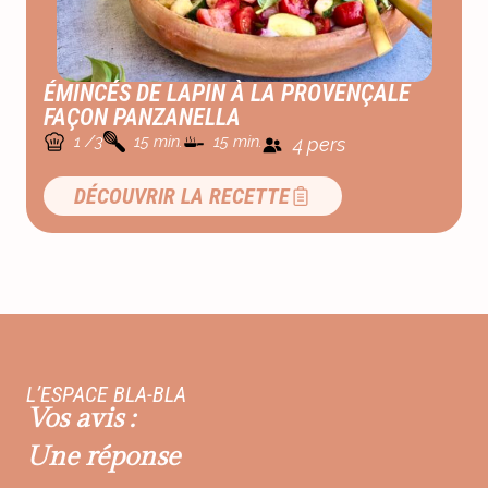
ÉMINCÉS DE LAPIN À LA PROVENÇALE
FAÇON PANZANELLA
1 /3
15 min.
15 min.
4 pers
DÉCOUVRIR LA RECETTE
L’ESPACE BLA-BLA
Vos avis :
Une réponse