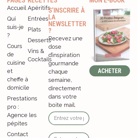
PAGES
RECETTES
MON E-BOOK
Accueil
Apéritifs
S’INSCRIRE À
LA
Qui
Entrées
NEWSLETTER
suis-je
Plats
?
?
Recevez une
Desserts
Cours
dose
Vins &
de
d’inspiration
Cocktails
cuisine
gourmande
ACHETER
et
chaque
cheffe à
semaine,
domicile
directement
dans votre
Prestations
boite mail.
pro :
Agence les
pépites
Contact