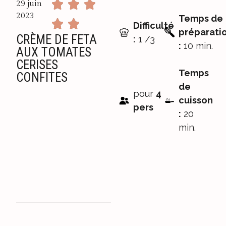
29 juin
2023
Temps de
Difficulté
préparati
CRÈME DE FETA
:
1 /3
:
10 min.
AUX TOMATES
CERISES
Temps
CONFITES
de
pour
4
cuisson
pers
:
20
min.