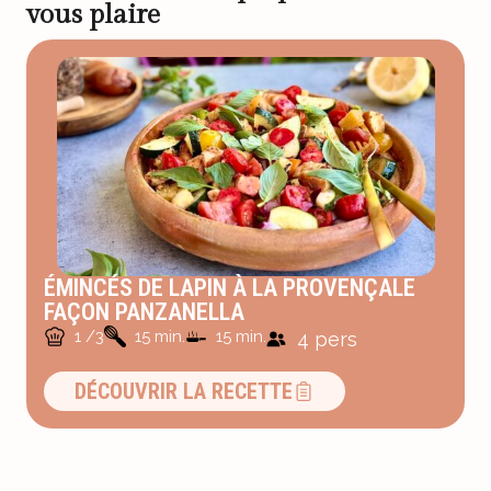
vous plaire
ÉMINCÉS DE LAPIN À LA PROVENÇALE
FAÇON PANZANELLA
1 /3
15 min.
15 min.
4 pers
DÉCOUVRIR LA RECETTE