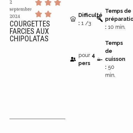
2
septembre
Temps de
Difficulté
2024
préparati
COURGETTES
:
1 /3
:
10 min.
FARCIES AUX
CHIPOLATAS
Temps
de
pour
4
cuisson
pers
:
50
min.