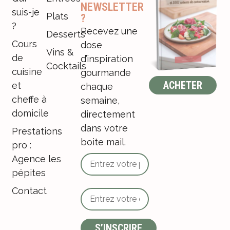
NEWSLETTER
suis-je
Plats
?
?
Recevez une
Desserts
Cours
dose
Vins &
de
d’inspiration
Cocktails
cuisine
gourmande
ACHETER
et
chaque
cheffe à
semaine,
domicile
directement
dans votre
Prestations
boite mail.
pro :
Agence les
pépites
Contact