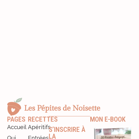
PAGES
RECETTES
MON E-BOOK
Accueil
Apéritifs
S’INSCRIRE À
LA
Qui
Entrées