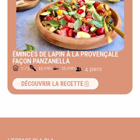
ÉMINCÉS DE LAPIN À LA PROVENÇALE
FAÇON PANZANELLA
1 /3
15 min.
15 min.
4 pers
DÉCOUVRIR LA RECETTE