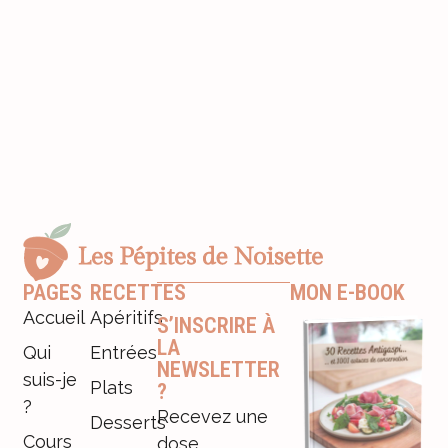
PAGES
RECETTES
MON E-BOOK
Accueil
Apéritifs
S’INSCRIRE À
LA
Qui
Entrées
NEWSLETTER
suis-je
Plats
?
?
Recevez une
Desserts
Cours
dose