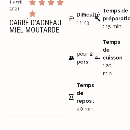
1 avril
2021
Temps de
Difficulté
préparati
CARRÉ D’AGNEAU
:
1 /3
:
15 min.
MIEL MOUTARDE
Temps
de
pour
2
cuisson
pers
:
20
min.
Temps
de
repos :
40 min.