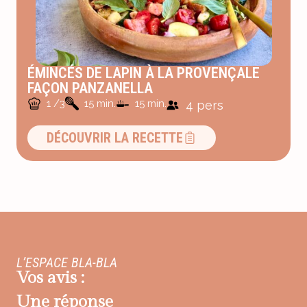
ÉMINCÉS DE LAPIN À LA PROVENÇALE
FAÇON PANZANELLA
1 /3
15 min.
15 min.
4 pers
DÉCOUVRIR LA RECETTE
L’ESPACE BLA-BLA
Vos avis :
Une réponse