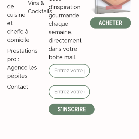
Vins &
de
d’inspiration
Cocktails
cuisine
gourmande
ACHETER
et
chaque
cheffe à
semaine,
domicile
directement
dans votre
Prestations
boite mail.
pro :
Agence les
pépites
Contact