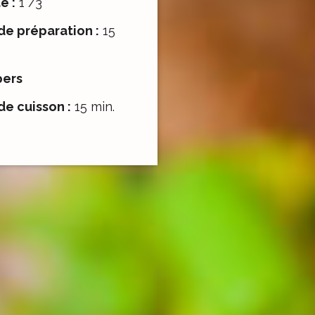
é :
1 /3
e préparation :
15
pers
e cuisson :
15 min.