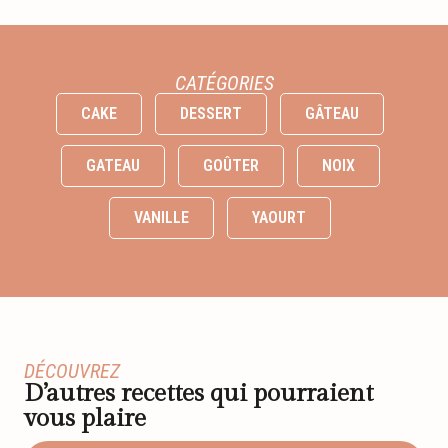
CATÉGORIES
CAKE
DESSERT
GÂTEAU
GATEAU
GOÛTER
NOIX
VANILLE
YAOURT
DÉCOUVREZ
D’autres recettes qui pourraient
vous plaire