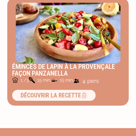
ÉMINCÉS DE LAPIN À LA PROVENÇALE
FAÇON PANZANELLA
1 /3
15 min.
15 min.
4 pers
DÉCOUVRIR LA RECETTE