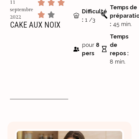
11
Temps de
septembre
Difficulté
préparati
2022
:
1 /3
CAKE AUX NOIX
:
45 min.
Temps
pour
8
de
pers
repos :
8 min.