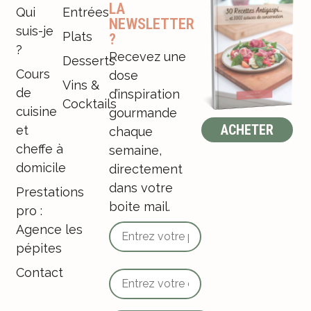
LA
Qui
Entrées
NEWSLETTER
suis-je
Plats
?
?
Recevez une
Desserts
Cours
dose
Vins &
de
d’inspiration
Cocktails
cuisine
gourmande
ACHETER
et
chaque
cheffe à
semaine,
domicile
directement
dans votre
Prestations
boite mail.
pro :
Agence les
pépites
Contact