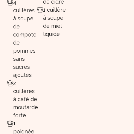
de cidre
4
1 cuillère
cuillères
à soupe
à soupe
de miel
de
liquide
compote
de
pommes
sans
sucres
ajoutés
2
cuillères
à café de
moutarde
forte
1
poignée