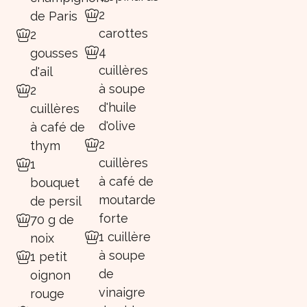
2
de Paris
carottes
2
4
gousses
cuillères
d'ail
à soupe
2
d'huile
cuillères
d'olive
à café de
2
thym
cuillères
1
à café de
bouquet
moutarde
de persil
forte
70 g de
1 cuillère
noix
à soupe
1 petit
de
oignon
vinaigre
rouge