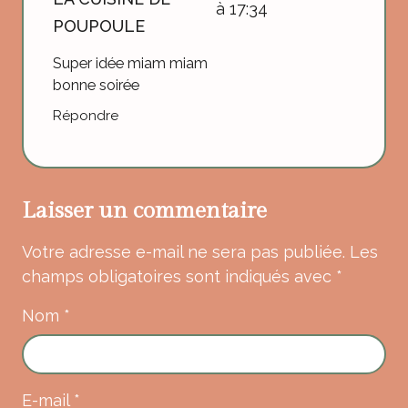
à 17:34
POUPOULE
Super idée miam miam
bonne soirée
Répondre
Laisser un commentaire
Votre adresse e-mail ne sera pas publiée.
Les
champs obligatoires sont indiqués avec
*
Nom
*
E-mail
*