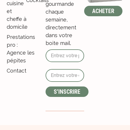
Cocktails
cuisine
gourmande
ACHETER
et
chaque
cheffe à
semaine,
domicile
directement
dans votre
Prestations
boite mail.
pro :
Agence les
pépites
Contact