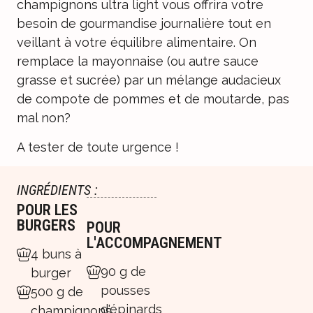
champignons ultra light vous offrira votre
besoin de gourmandise journalière tout en
veillant à votre équilibre alimentaire. On
remplace la mayonnaise (ou autre sauce
grasse et sucrée) par un mélange audacieux
de compote de pommes et de moutarde, pas
mal non?
A tester de toute urgence !
INGRÉDIENTS :
POUR LES
BURGERS
POUR
L'ACCOMPAGNEMENT
4 buns à
90 g de
burger
pousses
500 g de
d'épinards
champignons