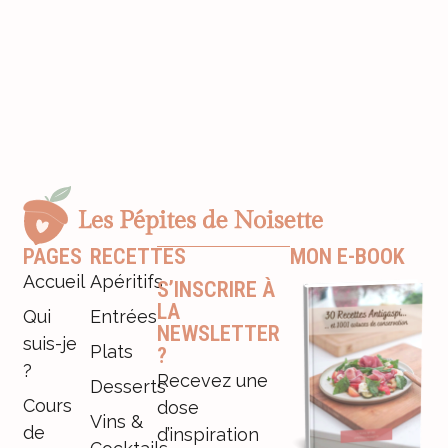
PAGES
RECETTES
MON E-BOOK
Accueil
Apéritifs
S’INSCRIRE À
LA
Qui
Entrées
NEWSLETTER
suis-je
Plats
?
?
Recevez une
Desserts
Cours
dose
Vins &
de
d’inspiration