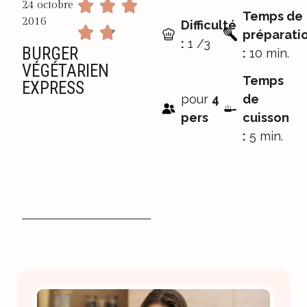
24 octobre
Temps de
2016
Difficulté
préparati
:
1 /3
BURGER
:
10 min.
VÉGÉTARIEN
Temps
EXPRESS
pour
4
de
pers
cuisson
:
5 min.