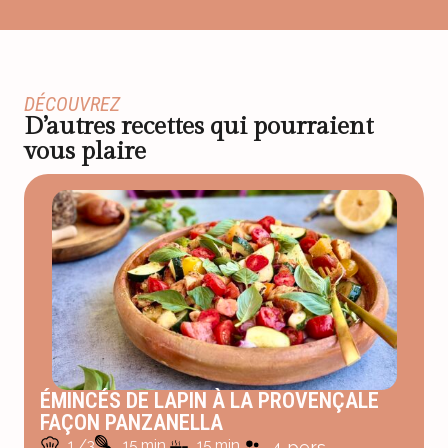
DÉCOUVREZ
D’autres recettes qui pourraient
vous plaire
ÉMINCÉS DE LAPIN À LA PROVENÇALE
FAÇON PANZANELLA
1 /3
15 min.
15 min.
4 pers