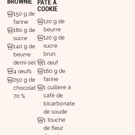
BROWNIE
PÂTE À
COOKIE
150 g de
120 g de
farine
beurre
180 g de
120 g de
sucre
sucre
140 g de
brun
beurre
1 œuf
demi-sel
180 g de
4 œufs
farine
250 g de
1 cuillère à
chocolat
café de
70 %
bicarbonate
de soude
1 touche
de fleur