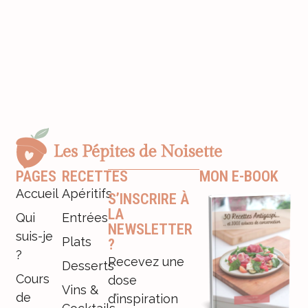
PAGES
RECETTES
MON E-BOOK
Accueil
Apéritifs
S’INSCRIRE À
LA
Qui
Entrées
NEWSLETTER
suis-je
Plats
?
?
Recevez une
Desserts
Cours
dose
Vins &
de
d’inspiration