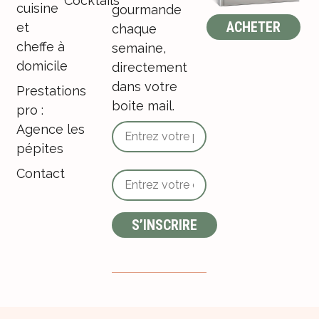
Cocktails
cuisine
gourmande
ACHETER
et
chaque
cheffe à
semaine,
domicile
directement
dans votre
Prestations
boite mail.
pro :
Agence les
pépites
Contact