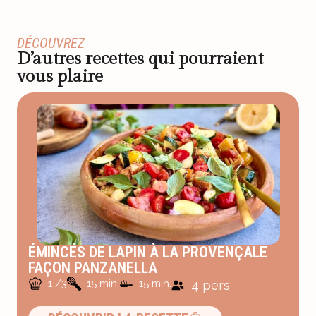
DÉCOUVREZ
D’autres recettes qui pourraient
vous plaire
ÉMINCÉS DE LAPIN À LA PROVENÇALE
FAÇON PANZANELLA
1 /3
15 min.
15 min.
4 pers