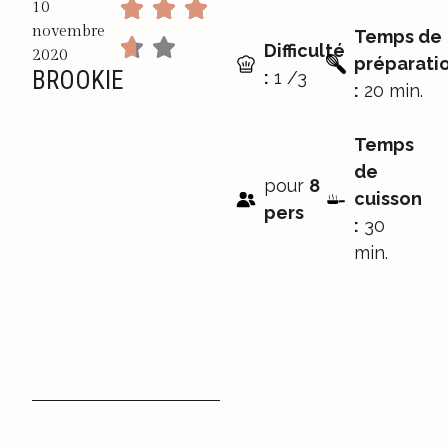
10
novembre
Temps de
Difficulté
2020
préparati
BROOKIE
:
1 /3
:
20 min.
Temps
de
pour
8
cuisson
pers
:
30
min.