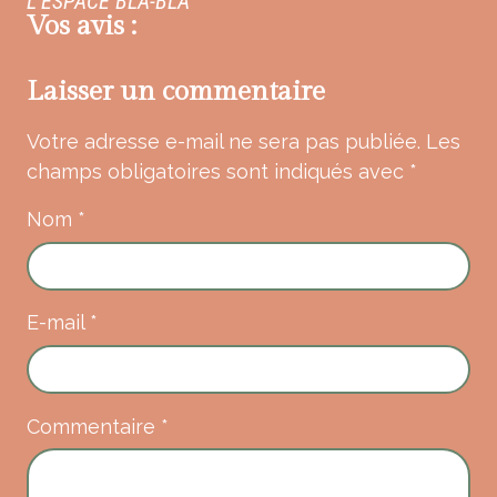
L’ESPACE BLA-BLA
Vos avis :
Laisser un commentaire
Votre adresse e-mail ne sera pas publiée.
Les
champs obligatoires sont indiqués avec
*
Nom
*
E-mail
*
Commentaire
*