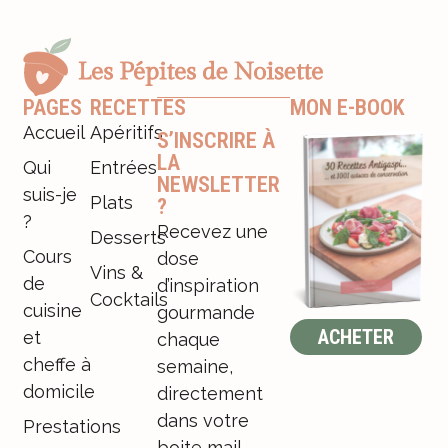
PAGES
RECETTES
MON E-BOOK
Accueil
Apéritifs
S’INSCRIRE À
LA
Qui
Entrées
NEWSLETTER
suis-je
Plats
?
?
Recevez une
Desserts
Cours
dose
Vins &
de
d’inspiration
Cocktails
cuisine
gourmande
ACHETER
et
chaque
cheffe à
semaine,
domicile
directement
dans votre
Prestations
boite mail.