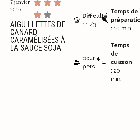
7 janvier
2016
Temps de
Difficulté
préparati
AIGUILLETTES DE
:
1 /3
:
10 min.
CANARD
CARAMÉLISÉES À
Temps
LA SAUCE SOJA
de
pour
4
cuisson
pers
:
20
min.