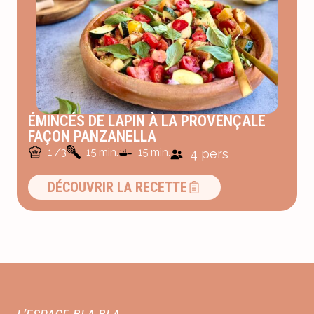
ÉMINCÉS DE LAPIN À LA PROVENÇALE
FAÇON PANZANELLA
1 /3
15 min.
15 min.
4 pers
DÉCOUVRIR LA RECETTE