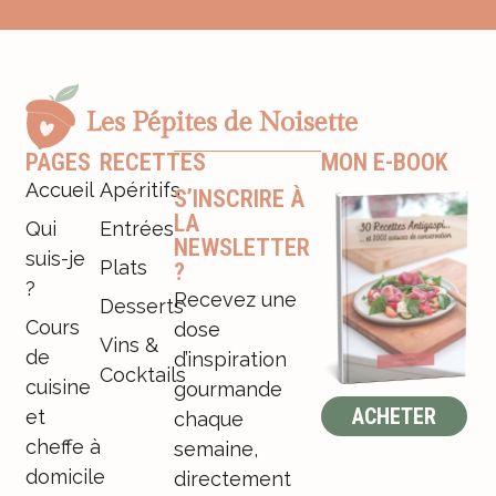
PAGES
RECETTES
MON E-BOOK
Accueil
Apéritifs
S’INSCRIRE À
LA
Qui
Entrées
NEWSLETTER
suis-je
Plats
?
?
Recevez une
Desserts
Cours
dose
Vins &
de
d’inspiration
Cocktails
cuisine
gourmande
ACHETER
et
chaque
cheffe à
semaine,
domicile
directement