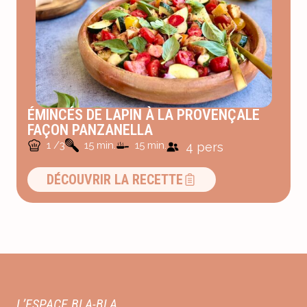
ÉMINCÉS DE LAPIN À LA PROVENÇALE
FAÇON PANZANELLA
1 /3
15 min.
15 min.
4 pers
DÉCOUVRIR LA RECETTE
L’ESPACE BLA-BLA