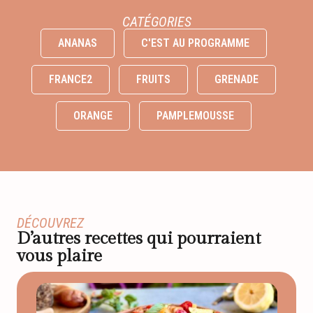
CATÉGORIES
ANANAS
C'EST AU PROGRAMME
FRANCE2
FRUITS
GRENADE
ORANGE
PAMPLEMOUSSE
DÉCOUVREZ
D’autres recettes qui pourraient
vous plaire