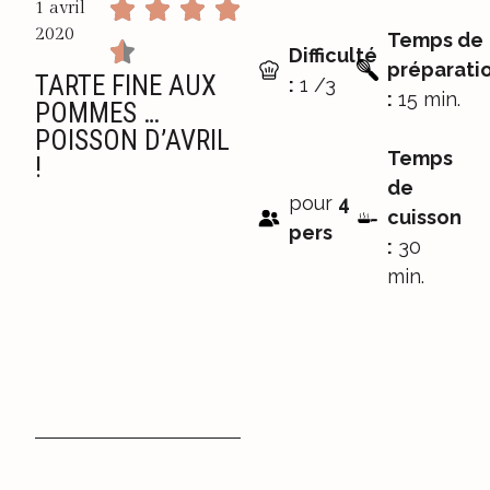
1 avril
2020
Temps de
Difficulté
préparati
TARTE FINE AUX
:
1 /3
:
15 min.
POMMES …
POISSON D’AVRIL
Temps
!
de
pour
4
cuisson
pers
:
30
min.