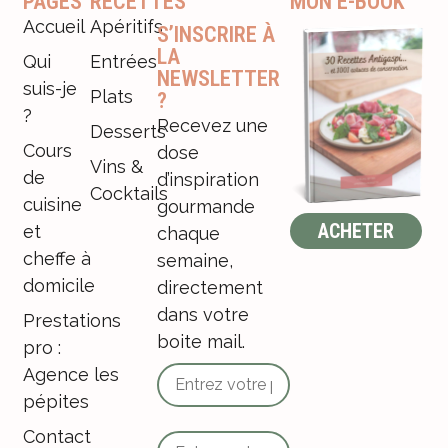
PAGES
RECETTES
MON E-BOOK
Accueil
Apéritifs
S’INSCRIRE À
LA
Qui
Entrées
NEWSLETTER
suis-je
Plats
?
?
Recevez une
Desserts
Cours
dose
Vins &
de
d’inspiration
Cocktails
cuisine
gourmande
ACHETER
et
chaque
cheffe à
semaine,
domicile
directement
dans votre
Prestations
boite mail.
pro :
Agence les
pépites
Contact