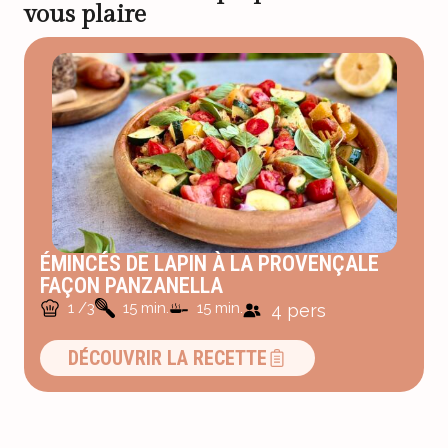
vous plaire
ÉMINCÉS DE LAPIN À LA PROVENÇALE
FAÇON PANZANELLA
1 /3
15 min.
15 min.
4 pers
DÉCOUVRIR LA RECETTE