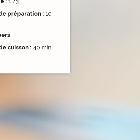
é :
1 /3
e préparation :
10
pers
e cuisson :
40 min.