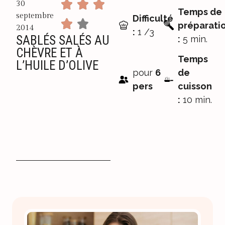
30
Temps de
septembre
Difficulté
préparati
2014
:
1 /3
SABLÉS SALÉS AU
:
5 min.
CHÈVRE ET À
Temps
L’HUILE D’OLIVE
pour
6
de
pers
cuisson
:
10 min.