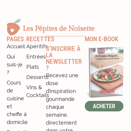
PAGES
RECETTES
MON E-BOOK
Accueil
Apéritifs
S’INSCRIRE À
LA
Qui
Entrées
NEWSLETTER
suis-je
Plats
?
?
Recevez une
Desserts
Cours
dose
Vins &
de
d’inspiration
Cocktails
cuisine
gourmande
ACHETER
et
chaque
cheffe à
semaine,
domicile
directement
dans votre