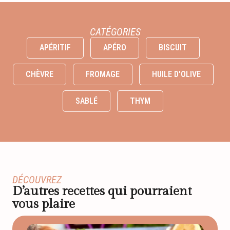
CATÉGORIES
APÉRITIF
APÉRO
BISCUIT
CHÈVRE
FROMAGE
HUILE D'OLIVE
SABLÉ
THYM
DÉCOUVREZ
D’autres recettes qui pourraient
vous plaire