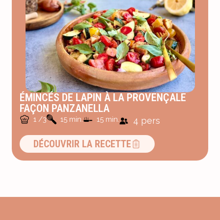
ÉMINCÉS DE LAPIN À LA PROVENÇALE
FAÇON PANZANELLA
1 /3
15 min.
15 min.
4 pers
DÉCOUVRIR LA RECETTE