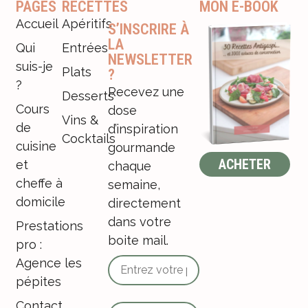
PAGES
RECETTES
MON E-BOOK
Accueil
Apéritifs
S’INSCRIRE À
LA
Qui
Entrées
NEWSLETTER
suis-je
Plats
?
?
Recevez une
Desserts
Cours
dose
Vins &
de
d’inspiration
Cocktails
cuisine
gourmande
ACHETER
et
chaque
cheffe à
semaine,
domicile
directement
dans votre
Prestations
boite mail.
pro :
Agence les
pépites
Contact