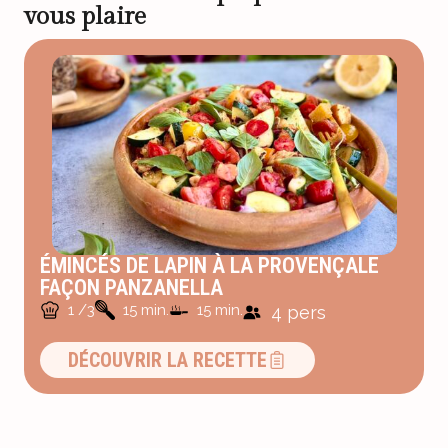
vous plaire
ÉMINCÉS DE LAPIN À LA PROVENÇALE
FAÇON PANZANELLA
1 /3
15 min.
15 min.
4 pers
DÉCOUVRIR LA RECETTE