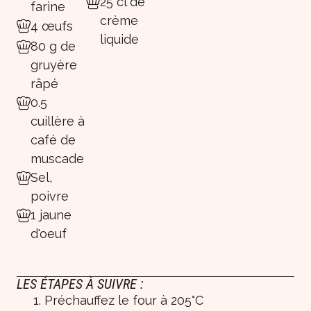
25 cl de
farine
crème
4 œufs
liquide
80 g de
gruyère
râpé
0.5
cuillère à
café de
muscade
Sel,
poivre
1 jaune
d'oeuf
LES ÉTAPES À SUIVRE :
Préchauffez le four à 205°C