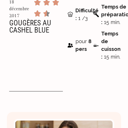
18
Temps de
décembre
Difficulté
préparati
2017
:
1 /3
GOUGÈRES AU
:
15 min.
CASHEL BLUE
Temps
pour
8
de
pers
cuisson
:
15 min.