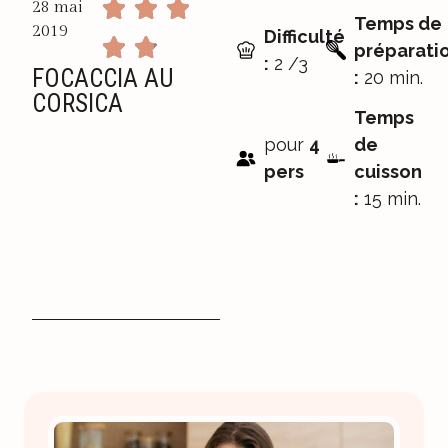
28 mai
Temps de
2019
Difficulté
préparati
:
2 /3
FOCACCIA AU
:
20 min.
CORSICA
Temps
pour
4
de
pers
cuisson
:
15 min.