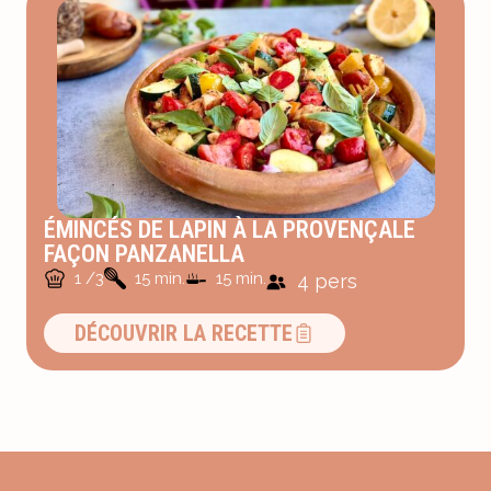
ÉMINCÉS DE LAPIN À LA PROVENÇALE
FAÇON PANZANELLA
1 /3
15 min.
15 min.
4 pers
DÉCOUVRIR LA RECETTE