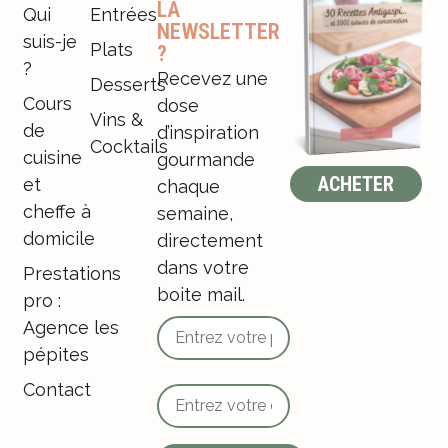
LA
Qui
Entrées
NEWSLETTER
suis-je
Plats
?
?
Recevez une
Desserts
Cours
dose
Vins &
de
d’inspiration
Cocktails
cuisine
gourmande
ACHETER
et
chaque
cheffe à
semaine,
domicile
directement
dans votre
Prestations
boite mail.
pro :
Agence les
pépites
Contact