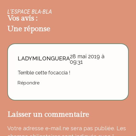
L’ESPACE BLA-BLA
Vos avis :
Une réponse
28 mai 2019 à
LADYMILONGUERA
09:31
Terrible cette focaccia !
Répondre
Laisser un commentaire
Votre adresse e-mail ne sera pas publiée.
Les