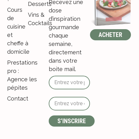
Recevez une
Desserts
Cours
dose
Vins &
de
d’inspiration
Cocktails
cuisine
gourmande
ACHETER
et
chaque
cheffe à
semaine,
domicile
directement
dans votre
Prestations
boite mail.
pro :
Agence les
pépites
Contact