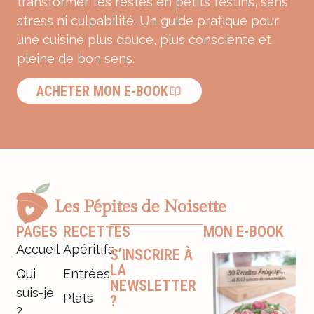
transformer tes restes en petits festins, sans
stress ni culpabilité. Un guide pratique pour
une cuisine plus douce, plus consciente et
pleine de bon sens.
ACHETER MON E-BOOK
PAGES
RECETTES
MON E-BOOK
Accueil
Apéritifs
S’INSCRIRE À
LA
Qui
Entrées
NEWSLETTER
suis-je
Plats
?
?