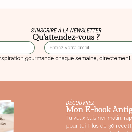
S’INSCRIRE À LA NEWSLETTER
Qu’attendez-vous ?
nspiration gourmande chaque semaine, directement d
DÉCOUVREZ
Mon E-book Antig
Tu veux cuisiner malin, rap
pour toi. Plus de 30 recet