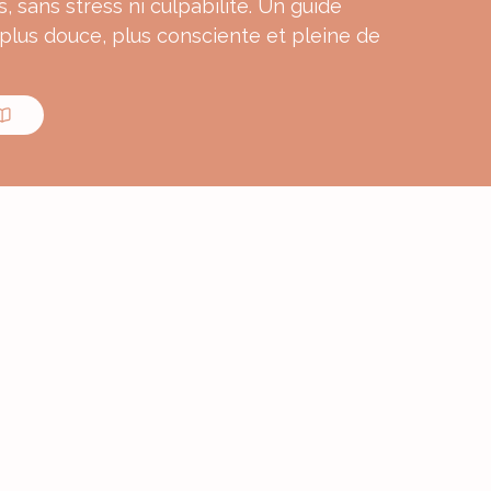
s, sans stress ni culpabilité. Un guide
 plus douce, plus consciente et pleine de
MON E-BOOK
ourmande