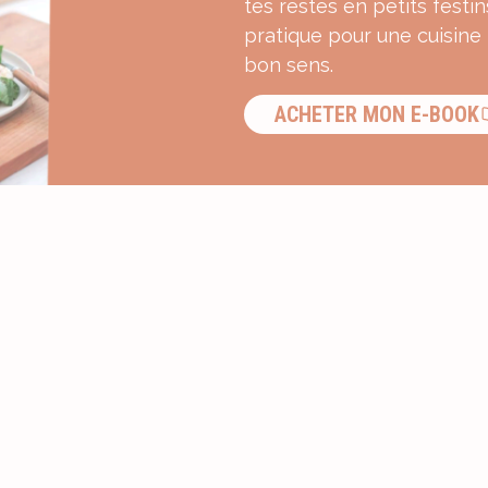
tes restes en petits festin
pratique pour une cuisine
bon sens.
ACHETER MON E-BOOK
S’INSCRIRE À LA NEWSLETTER ?
Recevez une dose d’inspiration g